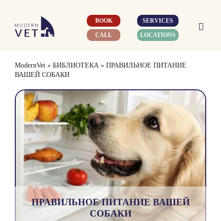
Skip
to
BOOK
SERVICES
content
CALL
LOCATIONS
ModernVet
»
БИБЛИОТЕКА
»
ПРАВИЛЬНОЕ ПИТАНИЕ
ВАШЕЙ СОБАКИ
ПРАВИЛЬНОЕ ПИТАНИЕ ВАШЕЙ
СОБАКИ