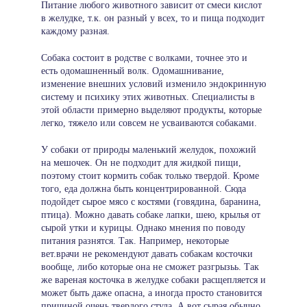
Питание любого животного зависит от смеси кислот
в желудке, т.к. он разный у всех, то и пища подходит
каждому разная.
Собака состоит в родстве с волками, точнее это и
есть одомашненный волк. Одомашнивание,
изменение внешних условий изменило эндокринную
систему и психику этих животных. Специалисты в
этой области примерно выделяют продукты, которые
легко, тяжело или совсем не усваиваются собаками.
У собаки от природы маленький желудок, похожий
на мешочек. Он не подходит для жидкой пищи,
поэтому стоит кормить собак только твердой. Кроме
того, еда должна быть концентрированной. Сюда
подойдет сырое мясо с костями (говядина, баранина,
птица). Можно давать собаке лапки, шею, крылья от
сырой утки и курицы. Однако мнения по поводу
питания разнятся. Так. Например, некоторые
вет.врачи не рекомендуют давать собакам косточки
вообще, либо которые она не сможет разгрызьь. Так
же вареная косточка в желудке собаки расщепляется и
может быть даже опасна, а иногда просто становится
причиной очень твердого стула. А вот сырая обычно