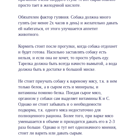
просто тает в желодчной кислоте.
Обязателен фактор гуляния. Собака должна много
гулять (не менее 2х часов в день) и желательно давать
ей набегаться, от этого улучшается аппетит
животного.
Кормить стоит после прогулки, когда собака отдохнет
и будет готова. Насильно заставлять собаку есть
нельзя, и если она не хочет, то просто убрать еду.
Тарелка должна быть всегда начисто вымытой, а вода
должна быть в достатке в большой миске.
Не стоит приучать собаку к вареному мясу, т.к. в нем
только белок, а в сыром есть и минералы, и
витамины помимо белка. Поедая сырое мясо,
организм у собаки сам выделяет витамины К и C.
Однако не стоит забывать и о необходимости
подкорма, т.к. одного мяса недостаточно для
полноценного рациона. Более того, при варке мясо
уменьшается в объеме и приходится давать его в 2-3
раза больше. Однако и тут нет однозначного мнения,
стоит ли варить или давать сырым.