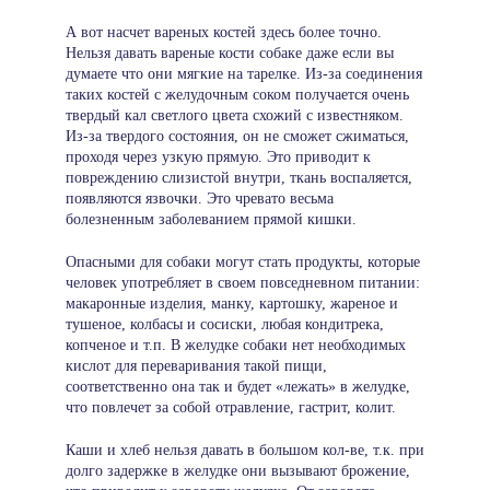
А вот насчет вареных костей здесь более точно.
Нельзя давать вареные кости собаке даже если вы
думаете что они мягкие на тарелке. Из-за соединения
таких костей с желудочным соком получается очень
твердый кал светлого цвета схожий с известняком.
Из-за твердого состояния, он не сможет сжиматься,
проходя через узкую прямую. Это приводит к
повреждению слизистой внутри, ткань воспаляется,
появляются язвочки. Это чревато весьма
болезненным заболеванием прямой кишки.
Опасными для собаки могут стать продукты, которые
человек употребляет в своем повседневном питании:
макаронные изделия, манку, картошку, жареное и
тушеное, колбасы и сосиски, любая кондитрека,
копченое и т.п. В желудке собаки нет необходимых
кислот для переваривания такой пищи,
соответственно она так и будет «лежать» в желудке,
что повлечет за собой отравление, гастрит, колит.
Каши и хлеб нельзя давать в большом кол-ве, т.к. при
долго задержке в желудке они вызывают брожение,