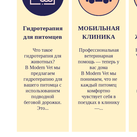
Гидротерапия
МОБИЛЬНАЯ
для питомцев
КЛИНИКА
Что такое
Профессиональная
гидротерапия для
ветеринарная
животных?
помощь — теперь у
В Modern Vet мы
вас дома
предлагаем
В Modern Vet мы
гидротерапию для
понимаем, что не
вашего питомца с
каждый питомец
использованием
комфортно
подводной
чувствует себя в
беговой дорожки.
поездках в клинику
Это...
—...