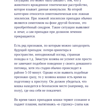
ситуациях это может быть связано с тем, что у
животного врожденное генетическое расстройство,
которое взывает данные конвульсии. Ко второй
категории относится симптоматическая или ложная
эпилепсия. При ложной эпилепсии припадки обычно
являются симптомом на фоне другой болезни, это
приобретённый синдром. Такие ситуации выявляют
и лечат, а сам припадки при должном лечении
прекращаются.
Есть ряд признаков, по которым можно заподозрить
будущий припадок: потеря ориентира в
пространстве, неподвижный взгляд, странная
походка и т.д. Зачастую хозяева не успеют или просто
не замечают подобное поведение у своего домашнего
питомца, хотя эта стадия обычно происходит в
районе 5-10 минут. Однако если выявить подобные
признаки сразу, то у хозяина кошки есть время на
подготовку к приступу. Он должен убедиться, что
кошка находится в безопасном месте (например, на
полу), где она себя не покалечит.
Во время таких припадков кошки теряют сознание и
падают плашмя, вытягиваясь «в струнку» (лапы как