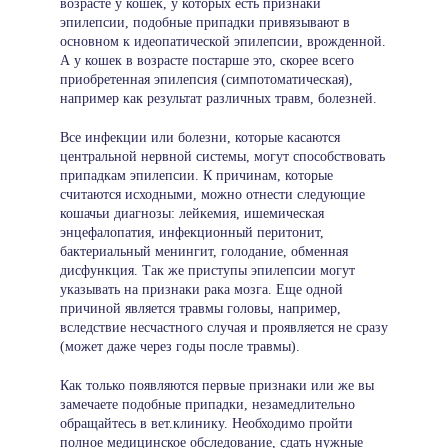
возрасте у кошек, у которых есть признаки
эпилепсии, подобные припадки привязывают в
основном к идеопатической эпилепсии, врожденной.
А у кошек в возрасте постарше это, скорее всего
приобретенная эпилепсия (симпотоматическая),
например как результат различных травм, болезней.
Все инфекции или болезни, которые касаются
центральной нервной системы, могут способствовать
припадкам эпилепсии. К причинам, которые
считаются исходными, можно отнести следующие
кошачьи диагнозы: лейкемия, ишемическая
энцефалопатия, инфекционный перитонит,
бактериальный менингит, голодание, обменная
дисфункция. Так же приступы эпилепсии могут
указывать на признаки рака мозга. Еще одной
причиной является травмы головы, например,
вследствие несчастного случая и проявляется не сразу
(может даже через годы после травмы).
Как только появляются первые признаки или же вы
замечаете подобные припадки, незамедлительно
обращайтесь в вет.клинику. Необходимо пройти
полное медицинское обследование, сдать нужные