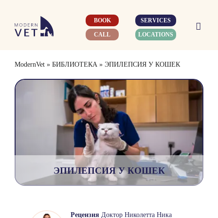
Skip
to
BOOK
SERVICES
content
CALL
LOCATIONS
ModernVet
»
БИБЛИОТЕКА
»
ЭПИЛЕПСИЯ У КОШЕК
ЭПИЛЕПСИЯ У КОШЕК
Рецензия
Доктор Николетта Ника