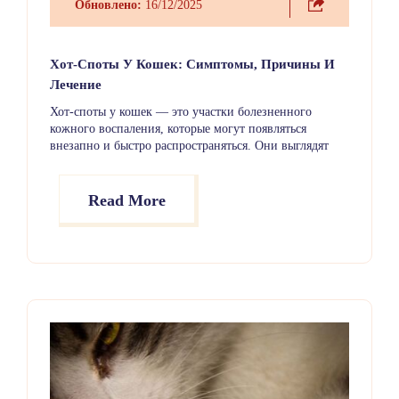
Обновлено:
16/12/2025
Хот-Споты У Кошек: Симптомы, Причины И
Лечение
Хот-споты у кошек — это участки болезненного
кожного воспаления, которые могут появляться
внезапно и быстро распространяться. Они выглядят
красными, влажными и раздражёнными и часто
заставляют кошку чрезмерно вылизывать или
расчёсывать поражённое место. Несмотря на
Read More
пугающий внешний вид, хот-споты обычно легко
поддаются лечению при раннем выявлении.
Заболеванию подвержены кошки любого возраста.