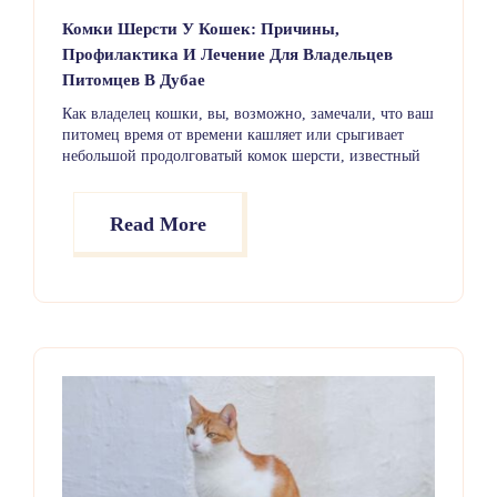
Комки Шерсти У Кошек: Причины,
Профилактика И Лечение Для Владельцев
Питомцев В Дубае
Как владелец кошки, вы, возможно, замечали, что ваш
питомец время от времени кашляет или срыгивает
небольшой продолговатый комок шерсти, известный
как комок шерсти (трихобезоар). Хотя это является
нормальной частью процесса ухода за собой у кошек,
частое появление комков шерсти может указывать на
Read More
скрытые проблемы, требующие внимания.