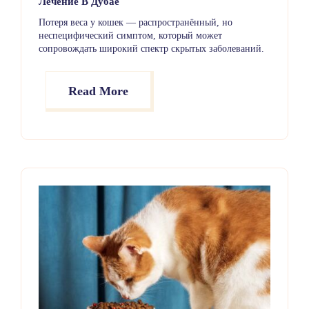
Лечение В Дубае
Потеря веса у кошек — распространённый, но
неспецифический симптом, который может
сопровождать широкий спектр скрытых заболеваний.
Иногда она бывает незначительной и легко поддаётся
лечению, но в других случаях указывает на более
серьёзные проблемы, требующие срочного
Read More
вмешательства.