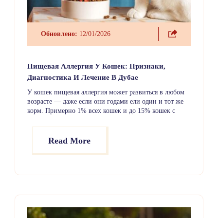
Обновлено:
12/01/2026
Пищевая Аллергия У Кошек: Признаки,
Диагностика И Лечение В Дубае
У кошек пищевая аллергия может развиться в любом
возрасте — даже если они годами ели один и тот же
корм. Примерно 1% всех кошек и до 15% кошек с
зудом страдают от этого состояния. Наиболее
распространённые признаки — зуд кожи, ушные
инфекции, рвота и диарея.
Read More