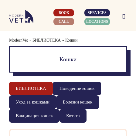
Skip
to
BOOK
SERVICES
content
CALL
LOCATIONS
ModernVet
»
БИБЛИОТЕКА
»
Кошки
Кошки
БИБЛИОТЕКА
Поведение кошек
Уход за кошками
Болезни кошек
Вакцинация кошек
Котята
Search