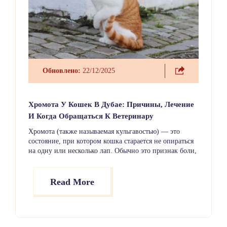
Обновлено:
22/12/2025
Хромота У Кошек В Дубае: Причины, Лечение
И Когда Обращаться К Ветеринару
Хромота (также называемая кульгавостью) — это
состояние, при котором кошка старается не опираться
на одну или несколько лап. Обычно это признак боли,
дискомфорта или травмы. Хромота может появиться
внезапно или развиваться постепенно, а также
возникать и исчезать со временем. Даже если в
Read More
остальном кошка выглядит здоровой, хромоту нельзя
игнорировать.