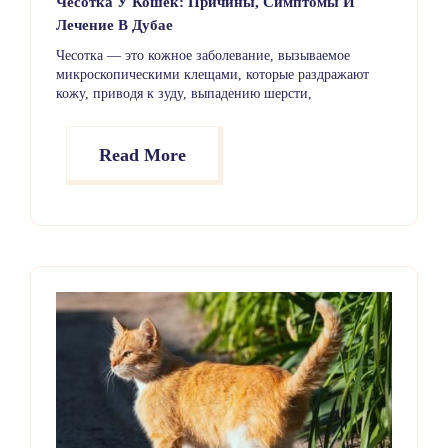
Чесотка У Кошек: Причины, Симптомы И
Лечение В Дубае
Чесотка — это кожное заболевание, вызываемое
микроскопическими клещами, которые раздражают
кожу, приводя к зуду, выпадению шерсти,
образованию корочек и язв. Хотя чесотка встречается
реже, чем блохи или клещи, она остаётся важной
проблемой для здоровья кошек. При раннем
Read More
выявлении и своевременном лечении в большинстве
случаев удаётся добиться хорошего выздоровления.