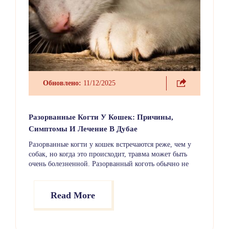
Обновлено:
11/12/2025
Разорванные Когти У Кошек: Причины,
Симптомы И Лечение В Дубае
Разорванные когти у кошек встречаются реже, чем у
собак, но когда это происходит, травма может быть
очень болезненной. Разорванный коготь обычно не
представляет угрозы для жизни, однако часто
вызывает кровотечение, хромоту и выраженный
дискомфорт, которые требуют внимания. В
Read More
большинстве случаев повреждение быстро заживает,
но иногда необходим визит к ветеринару, чтобы
удалить сломанный кусок когтя или предотвратить