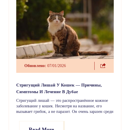
Обновлено:
07/01/2026
Стригущий Лишай У Кошек — Причины,
Симптомы И Лечение В Дубае
Стригущий лишай — это распространённое кожное
заболевание у кошек. Несмотря на название, его
вызывает грибок, а не паразит. Он очень заразен среди
кошек, но также может передаваться собакам, другим
животным и людям. Заболевание обычно проявляется
в виде участков облысения и шелушащейся кожи,
Read More