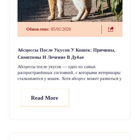
Обновлено:
05/01/2026
Абсцессы После Укусов У Кошек: Причины,
Симптомы И Лечение В Дубае
Абсцессы после укусов — одно из самых
распространённых состояний, с которыми ветеринары
сталкиваются у кошек. Хотя абсцесс может развиться у
любой кошки, особенно высокому риску подвержены
животные, которые гуляют на улице. Абсцесс после
укуса возникает, когда бактерии с зубов другой кошки
Read More
проникают под кожу через укус во время драки.