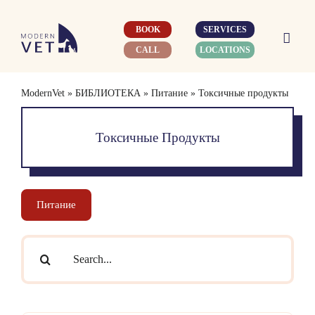
Skip
to
BOOK
SERVICES
content
CALL
LOCATIONS
ModernVet
»
БИБЛИОТЕКА
»
Питание
»
Токсичные продукты
Токсичные Продукты
Питание
Search
for: