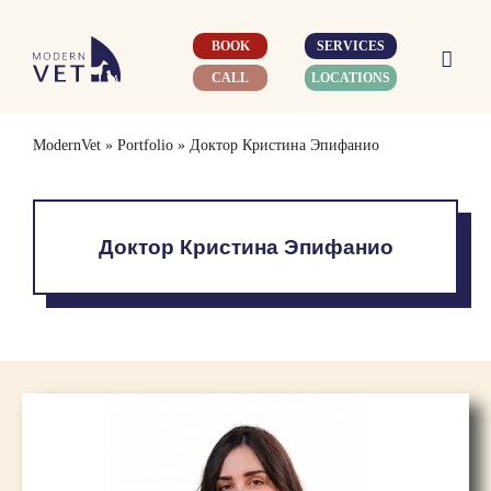
Skip
to
BOOK
SERVICES
content
CALL
LOCATIONS
ModernVet
»
Portfolio
»
Доктор Кристина Эпифанио
Доктор Кристина Эпифанио