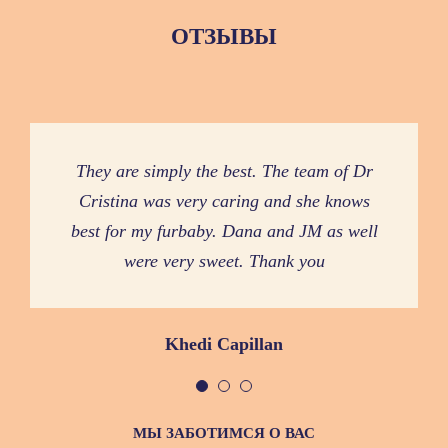
ОТЗЫВЫ
The team were amazing esp. Dr. Cristina
They are simply the best. The team of Dr
Very caring and detailed with your pet.
They make you feel relaxed that your pet is
Cristina was very caring and she knows
who is very caring and thorough. Also
best for my furbaby. Dana and JM as well
reception team Dana and JM were very
with them.
were very sweet. Thank you
accommodating
Dima Beyrouty
fatima ordinario
Khedi Capillan
МЫ ЗАБОТИМСЯ О ВАС