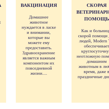
А
ВАКЦИНАЦИЯ
СКОРАЯ
ВЕТЕРИНАР
Домашнее
ПОМОЩЬ
t
животное
нуждается в ласке
Как и больни
и внимании,
скорой помощи 
которые вы
людей, Modern 
можете ему
обеспечивае
предоставить.
круглосуточн
Здравоохранение
неотложную по
является важным
домашним
компонентом их
животным в лю
повседневной
время, даже 
жизни....
праздничные дни