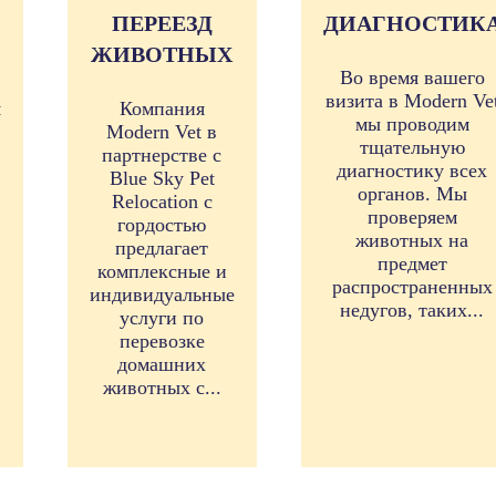
ПЕРЕЕЗД
ДИАГНОСТИК
ЖИВОТНЫХ
Во время вашего
визита в Modern Ve
я
Компания
мы проводим
Modern Vet в
тщательную
партнерстве с
диагностику всех
Blue Sky Pet
органов. Мы
Relocation с
проверяем
гордостью
животных на
предлагает
предмет
комплексные и
распространенных
индивидуальные
недугов, таких...
услуги по
перевозке
домашних
животных с...