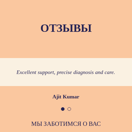
ОТЗЫВЫ
place I can rely on, especially in an emergency. Everyone is
Excellent support, precise diagnosis and care.
Maki Al-Hassani
Ajit Kumar
МЫ ЗАБОТИМСЯ О ВАС