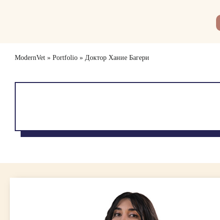
Skip
to
content
ModernVet
»
Portfolio
»
Доктор Хание Багери