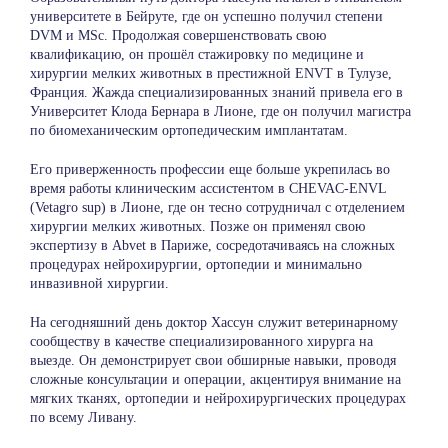
университете в Бейруте, где он успешно получил степени
DVM и MSc. Продолжая совершенствовать свою
квалификацию, он прошёл стажировку по медицине и
хирургии мелких животных в престижной ENVT в Тулузе,
Франция. Жажда специализированных знаний привела его в
Университет Клода Бернара в Лионе, где он получил магистра
по биомеханическим ортопедическим имплантатам.
Его приверженность профессии еще больше укрепилась во
время работы клиническим ассистентом в CHEVAC-ENVL
(Vetagro sup) в Лионе, где он тесно сотрудничал с отделением
хирургии мелких животных. Позже он применял свою
экспертизу в Abvet в Париже, сосредотачиваясь на сложных
процедурах нейрохирургии, ортопедии и минимально
инвазивной хирургии.
На сегодняшний день доктор Хассун служит ветеринарному
сообществу в качестве специализированного хирурга на
выезде. Он демонстрирует свои обширные навыки, проводя
сложные консультации и операции, акцентируя внимание на
мягких тканях, ортопедии и нейрохирургических процедурах
по всему Ливану.