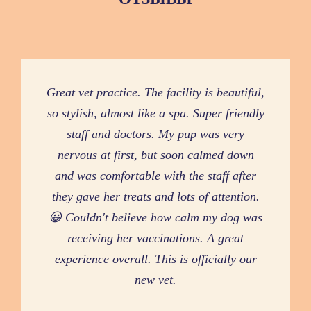
Great vet practice. The facility is beautiful,
I have been taking my dog to Modern Vet,
What a professional vet. Clear. Precise
and extremely helpful. All the staff are very
so stylish, almost like a spa. Super friendly
in Dubai, for the past 6 years. My pup is
supportive and genuinely friendly. Thank
an elderly dog, and I feel she gets the
staff and doctors. My pup was very
nervous at first, but soon calmed down
proper attention, care, expertise, and
you. My dog is happy.
and was comfortable with the staff after
respect with the team at Modern Vet.
they gave her treats and lots of attention.
Tended Olive
😀 Couldn't believe how calm my dog was
Maria Paula Oliveira
receiving her vaccinations. A great
experience overall. This is officially our
new vet.