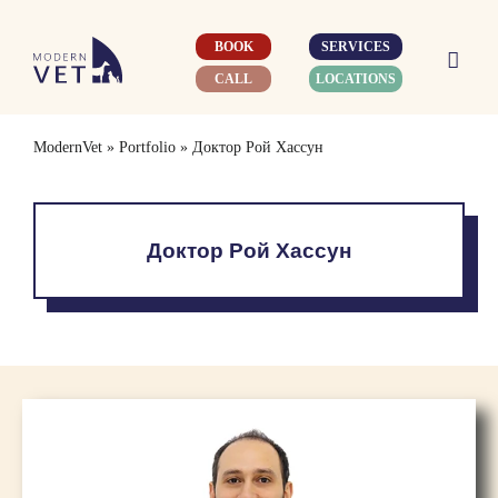
Skip
to
BOOK
SERVICES
content
CALL
LOCATIONS
ModernVet
»
Portfolio
»
Доктор Рой Хассун
Доктор Рой Хассун