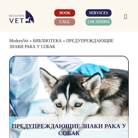
Skip
to
BOOK
SERVICES
content
CALL
LOCATIONS
ModernVet
»
БИБЛИОТЕКА
»
ПРЕДУПРЕЖДАЮЩИЕ
ЗНАКИ РАКА У СОБАК
ПРЕДУПРЕЖДАЮЩИЕ ЗНАКИ РАКА У
СОБАК