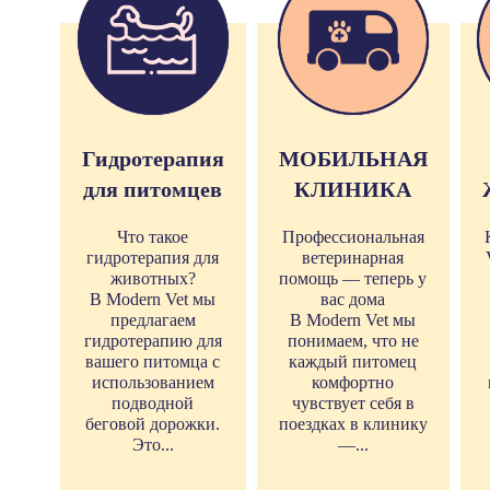
Гидротерапия
МОБИЛЬНАЯ
для питомцев
КЛИНИКА
Что такое
Профессиональная
гидротерапия для
ветеринарная
животных?
помощь — теперь у
В Modern Vet мы
вас дома
предлагаем
В Modern Vet мы
гидротерапию для
понимаем, что не
вашего питомца с
каждый питомец
использованием
комфортно
подводной
чувствует себя в
беговой дорожки.
поездках в клинику
Это...
—...