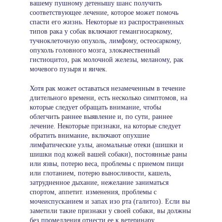
вашему пушному детенышу шанс получить
соответствующее лечение, которое может помочь
спасти его жизнь. Некоторые из распространенных
типов рака у собак включают гемангиосаркому,
тучноклеточную опухоль, лимфому, остеосаркому,
опухоль головного мозга, злокачественный
гистиоцитоз, рак молочной железы, меланому, рак
мочевого пузыря и яичек.
Хотя рак может оставаться незамеченным в течение
длительного времени, есть несколько симптомов, на
которые следует обращать внимание, чтобы
облегчить раннее выявление и, по сути, раннее
лечение. Некоторые признаки, на которые следует
обратить внимание, включают опухшие
лимфатические узлы, аномальные отеки (шишки и
шишки под кожей вашей собаки), постоянные раны
или язвы, потерю веса, проблемы с приемом пищи
или глотанием, потерю выносливости, кашель,
затрудненное дыхание, нежелание заниматься
спортом, аппетит. изменения, проблемы с
мочеиспусканием и запах изо рта (галитоз). Если вы
заметили такие признаки у своей собаки, вы должны
без промедления отнести ее к ветеринару.