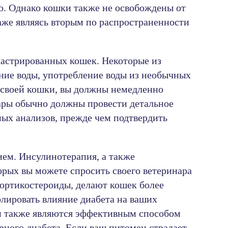
о. Однако кошки также не освобождены от
даже являясь вторым по распространенности
 кастрированных кошек. Некоторые из
ние воды, употребление воды из необычных
у своей кошки, вы должны немедленно
нары обычно должны провести детальное
ных анализов, прежде чем подтвердить
ием. Инсулинотерапия, а также
торых вы можете спросить своего ветеринара
кортикостероиды, делают кошек более
олировать влияние диабета на ваших
м также являются эффективным способом
рного диабета. Если ваш питомец страдает