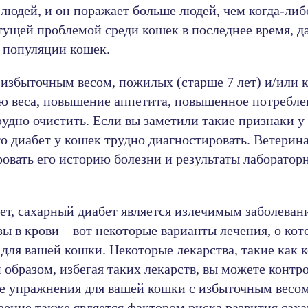
людей, и он поражает больше людей, чем когда-либ
стущей проблемой среди кошек в последнее время, 
 популяции кошек.
с избыточным весом, пожилых (старше 7 лет) и/или
ю веса, повышение аппетита, повышенное потребле
трудно очистить. Если вы заметили такие признаки 
что диабет у кошек трудно диагностировать. Ветери
овать его историю болезни и результаты лаборатор
ает, сахарный диабет является излечимым заболеван
ы в крови – вот некоторые варианты лечения, о ко
 для вашей кошки. Некоторые лекарства, такие как 
образом, избегая таких лекарств, вы можете контр
е упражнения для вашей кошки с избыточным весо
рение также является фактором риска развития саха