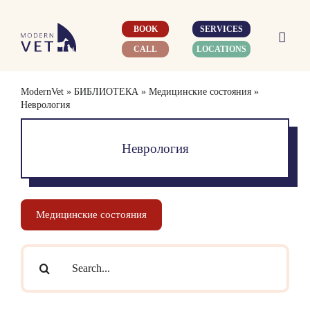
Skip
to
BOOK
SERVICES
content
CALL
LOCATIONS
ModernVet
»
БИБЛИОТЕКА
»
Медицинские состояния
»
Неврология
Неврология
Медицинские состояния
Search
for: