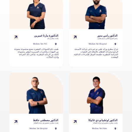
الدكتور رامي مدور
الدكتورة مارتا غمبرين
رئيس الفريق الطبي | جراح بيطري
طبيب بيطري عام
Modern Vet JVC
Modern Vet Hospital
جراح بيطري ورائد طبي ذو خبرة في جراحة الأنسجة
طبيب عام للحيوانات الصغيرة يتمتع بمجموعة متنوعة
الرخوة وجراحة العظام، بالإضافة إلى التقنيات
من المهارات والخبرات السريرية لتوفير مجموعة
الجراحية التنظيرية طفيفة التوغل للإجراءات الداخلية
كاملة من الرعاية البيطرية، بما في ذلك الجراحة
المعقدة.
وإدارة الحالات.
الدكتور لوتشيانو دي غاتيكا
الدكتور مصطفى حافظ
طبيب بيطري متخصص في جراحة العظام
طبيب بيطري متخصص في جراحة العظام
Modern Vet Hospital
Modern Vet Palm