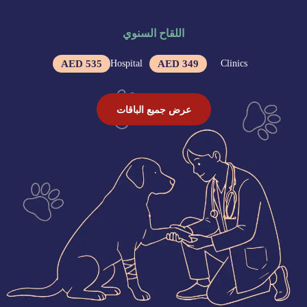
اللقاح السنوي
Hospital
Clinics
535 AED
349 AED
عرض جميع الباقات