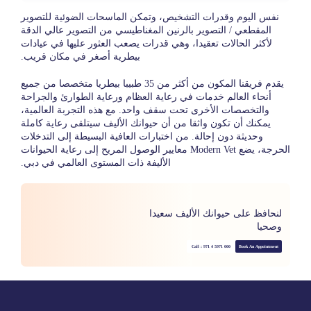
نفس اليوم وقدرات التشخيص، وتمكن الماسحات الضوئية للتصوير
المقطعي / التصوير بالرنين المغناطيسي من التصوير عالي الدقة
لأكثر الحالات تعقيدا، وهي قدرات يصعب العثور عليها في عيادات
بيطرية أصغر في مكان قريب.
يقدم فريقنا المكون من أكثر من 35 طبيبا بيطريا متخصصا من جميع
أنحاء العالم خدمات في رعاية العظام ورعاية الطوارئ والجراحة
والتخصصات الأخرى تحت سقف واحد. مع هذه التجربة العالمية،
يمكنك أن تكون واثقا من أن حيوانك الأليف سيتلقى رعاية كاملة
وحديثة دون إحالة. من اختبارات العافية البسيطة إلى التدخلات
الحرجة، يضع Modern Vet معايير الوصول المريح إلى رعاية الحيوانات
الأليفة ذات المستوى العالمي في دبي.
لنحافظ على حيوانك الأليف سعيدا
وصحيا
Call : 971 4 5971 000
Book An Appointment