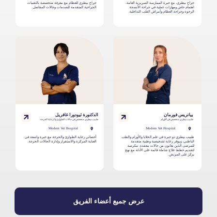
جراح بيطري، مع خبرة الممارسة السريرية العامة.
جراح بيطري للعظام مع معرفة متخصصة بالتقنيات
اهتمام خاص ومهارات عملية في جراحة الأنسجة
الجراحية المتقدمة للصدمات وحالات المفاصل.
الرخوة وجراحة العظام وأمراض القلب التداخلية.
بياتريس فورمان
الدكتورة ثيودورا غافريل
طبيب بيطري متخصص في الأورام
طبيب بيطري متخصص في حالات الطوارئ والرعاية الحرجة
Modern Vet Hospital
Modern Vet Hospital
طبيب بيطري ذو خبرة في علم الخلايا والأورام والطب
أخصائي رعاية الطوارئ والحرجة مع خبرة واسعة في
الباطني، ويوفر رعاية تشخيصية وطبية متقدمة
العناية المركزة والاستقرار وإدارة الحالات الحرجة.
للمرضى الذين يعانون من حالات معقدة. مكرسة
لتقديم خطط علاج شاملة قائمة على الأدلة مع نهج
يركز على المريض.
عرض جميع أعضاء الفريق