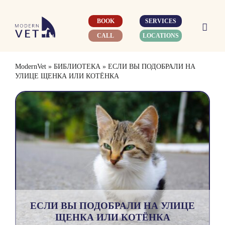
Skip
to
BOOK
SERVICES
content
CALL
LOCATIONS
ModernVet
»
БИБЛИОТЕКА
»
ЕСЛИ ВЫ ПОДОБРАЛИ НА
УЛИЦЕ ЩЕНКА ИЛИ КОТЁНКА
ЕСЛИ ВЫ ПОДОБРАЛИ НА УЛИЦЕ
ЩЕНКА ИЛИ КОТЁНКА