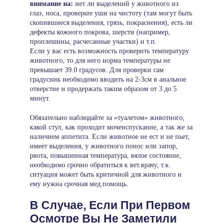
внимание на:
нет ли выделений у животного из
глаз, носа, проверьте уши на чистоту (там могут быть
скопившиеся выделения, грязь, покраснения), есть ли
дефекты кожного покрова, шерсти (например,
проплешины, расчесанные участки) и т.п.
Если у вас есть возможность проверить температуру
животного, то для него норма температуры не
превышает 39.0 градусов. Для проверки сам
градусник необходимо вводить на 2-3см в анальное
отверстие и продержать таким образом от 3 до 5
минут.
Обязательно наблюдайте за «туалетом» животного,
какой стул, как проходит мочеиспускание, а так же за
наличием аппетита. Если животное не ест и не пьет,
имеет выделения, у животного понос или запор,
рвота, повышенная температура, вялое состояние,
необходимо срочно обратиться к вет.врачу, т.к.
ситуация может быть критичной для животного и
ему нужна срочная мед.помощь.
В Случае, Если При Первом
Осмотре Вы Не Заметили