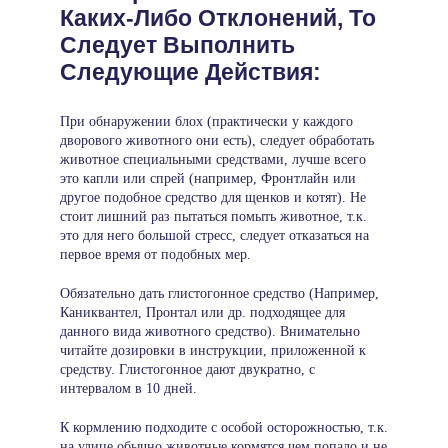
Каких-Либо Отклонений, То
Следует Выполнить
Следующие Действия:
При обнаружении блох (практически у каждого
дворового животного они есть), следует обработать
животное специальными средствами, лучше всего
это капли или спрей (например, Фронтлайн или
другое подобное средство для щенков и котят). Не
стоит лишний раз пытаться помыть животное, т.к.
это для него большой стресс, следует отказаться на
первое время от подобных мер.
Обязательно дать глистогонное средство (Например,
Каниквантел, Пронтал или др. подходящее для
данного вида животного средство). Внимательно
читайте дозировки в инструкции, приложенной к
средству. Глистогонное дают двукратно, с
интервалом в 10 дней.
К кормлению подходите с особой осторожностью, т.к.
на улице обычно животные кормятся чем попало и не