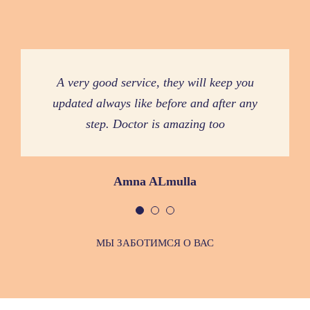
Friendly staff and good atmosphere. The
Best, most gentle vet and team in Dubai
A very good service, they will keep you
vet is skilled, and both cat and owner feels
updated always like before and after any
step. Doctor is amazing too
safe.
Karim Sahyoun
Randi Langkaas
Amna ALmulla
МЫ ЗАБОТИМСЯ О ВАС