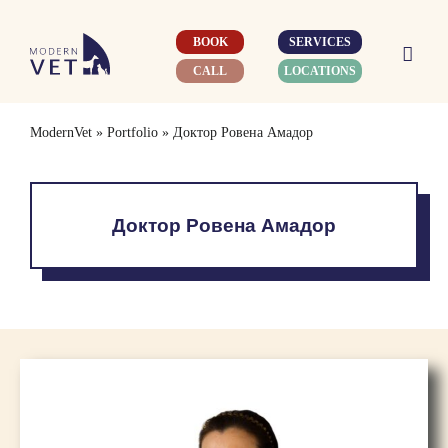
Skip
to
BOOK
SERVICES
content
CALL
LOCATIONS
ModernVet
»
Portfolio
»
Доктор Ровена Амадор
Доктор Ровена Амадор