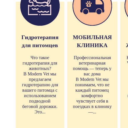
Гидротерапия
МОБИЛЬНАЯ
для питомцев
КЛИНИКА
Что такое
Профессиональная
гидротерапия для
ветеринарная
животных?
помощь — теперь у
В Modern Vet мы
вас дома
предлагаем
В Modern Vet мы
гидротерапию для
понимаем, что не
вашего питомца с
каждый питомец
использованием
комфортно
подводной
чувствует себя в
беговой дорожки.
поездках в клинику
Это...
—...