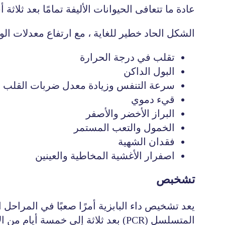
عادة ما تتعافى الحيوانات الأليفة تمامًا بعد ثلاثة 
الشكل الحاد خطير للغاية ، مع ارتفاع معدلات الوف
تقلب في درجة الحرارة
البول الداكن
سرعة التنفس وزيادة معدل ضربات القلب
قيء دموي
البراز الأخضر والأصفر
الخمول والتعب المستمر
فقدان الشهية
اصفرار الأغشية المخاطية والعينين
تشخبص
يعد تشخيص داء البابزية أمرًا صعبًا في المراحل 
المتسلسل (PCR) بعد ثلاثة إلى خمسة أيام من الإصابة. من الضروري أيضًا استبعاد الأمراض ذات الأعراض المماثلة ، مثل فقر الدم.