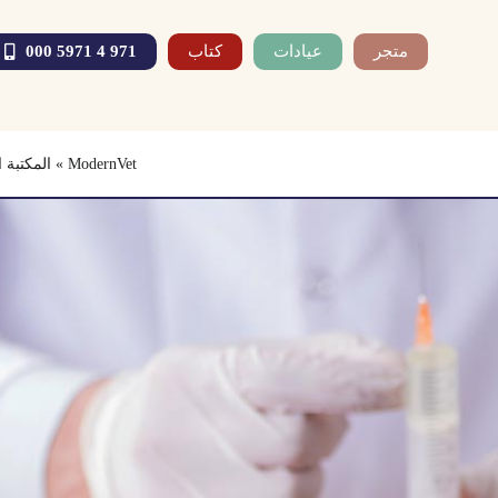
متجر
عيادات
كتاب
971 4 5971 000
ModernVet
»
المكتبة 