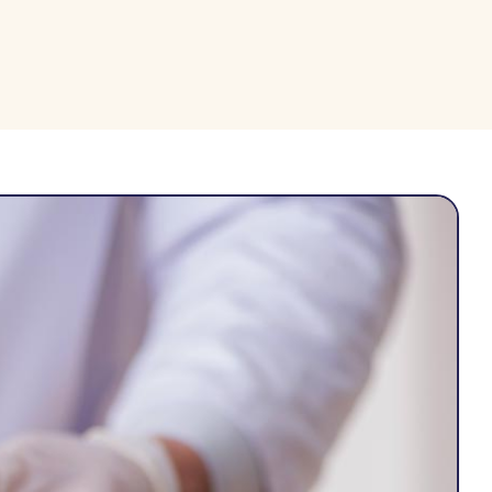
Ski
t
conten