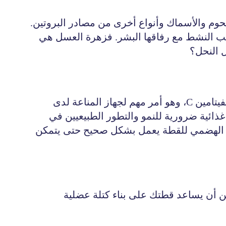
حوم والأسماك وأنواع أخرى من مصادر البروتين.
عب النشط مع رفاقها البشر. فزهرة العسل هي
ل النحل؟
نعم، يمكن للقطط أن تأكل عسل النحل. الشمام هو ثمرة في العديد من متاجر البقالة. وهو مصدر ممتاز لفيتامين C، وهو أمر مهم لجهاز المناعة لدى
غنيز، وهي كلها عناصر غذائية ضرورية للنمو والتطور الطبيعيين في
از الهضمي للقطة يعمل بشكل صحيح حتى يتمكن
ن أن يساعد قطتك على بناء كتلة عضلية