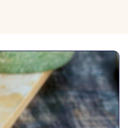
Ski
t
conten