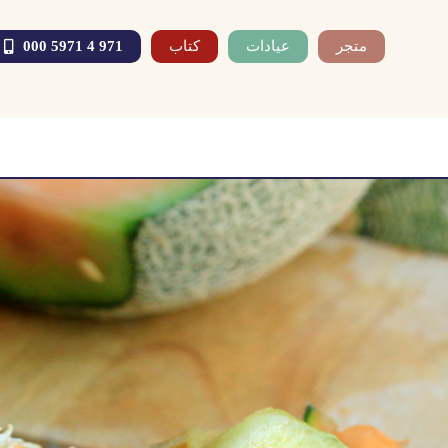
متجر
عيادات
كتاب
971 4 5971 000