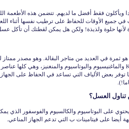
دا ويأكلون فقط أفضل ما لديهم. تتضمن هذه الأطعمة الل
 في جميع الأوقات للحفاظ على ترطيب نفسها أثناء الل
ة لأنها حلوة ولذيذة! ولكن هل يمكن لقطتك أن تأكل عس
القطط. وتحتوي الفاكهة أيضا على فيتامين B6 و K والماغنيسيوم والبوتاسيوم والمن
ها توفر بعض الألياف التي تساعد في الحفاظ على الجه
 تناول العسل؟
يحتوي على البوتاسيوم والكالسيوم والفوسفور الذي يمك
ة أيضا على فيتامينات ب التي تدعم الجهاز المناعي.