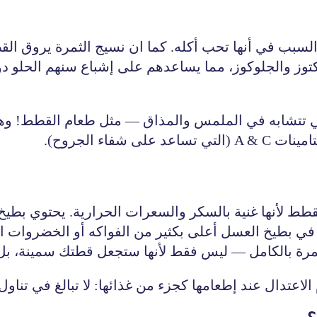
سبب في أنها تحب أكله. كما ان نسيج الثمرة يروق القطط
كتوز والجلوكوز، مما يساعدهم على إشباع سنهم الحلو 
تي تتشابه في الملمس والمذاق — مثل طعام القطط! وهذ
فاء الجروح).
طط لأنها غنية بالسكر والسعرات الحرارية. يحتوي بطيخ
 في بطيخ العسل أعلى بكثير من الفواكه أو الخضروات 
مرة بالكامل — ليس فقط لأنها ستجعل قطتك سمينة، بل
عتدال عند إطعامها كجزء من غذائها: لا تبالغ في تناول