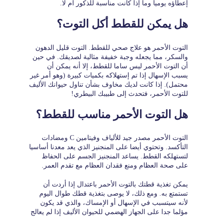
إعطاؤه يوميا وما إذا كانت مناسبة للذكور أم لا.
هل يمكن للقطط أكل التوت؟
التوت الأحمر هو علاج صحي للقطط. التوت قليل الدهون
والسكر، مما يجعله وجبة خفيفة مثالية لصديقك. في حين
أن التوت الأحمر ليس ساما للقطط، إلا أنه يمكن أن
يسبب الإسهال إذا تم إستهلاكه بكميات كبيرة (وهو أمر غير
محتمل). إذا كانت لديك مخاوف بشأن تناول حيوانك الأليف
للتوت الأحمر، فتحدث إلى طبيبك البيطري!
هل التوت الأحمر مناسب للقطط؟
التوت الأحمر مصدر جيد للألياف وفيتامين C ومضادات
التأكسد. وتحتوي أيضا على المنجنيز الذي يعد معدنا أساسيا
لتستهلكه القطط. يساعد المنجنيز الجسم على الحفاظ
على صحة العظام ومنع فقدان العظام مع تقدم العمر.
يمكن تغذية قطتك بالتوت الأحمر باعتدال إذا أردت أن
تستمتع به. ومع ذلك، لا يوصى بتغذية قطك طوال اليوم
لأنه سيتسبب في الإسهال أو الإمساك، والذي قد يكون
مؤلما جدا على الجهاز الهضمي للحيوان الأليف إذا لم يعالج