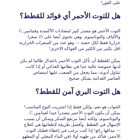
على الفور!
هل للتوت الأحمر أي فوائد للقطط؟
التوت الأحمر هو مصدر كبير لمضادات الأكسدة وفيتامين C
والألياف والبوتاسيوم. وهي تحتوي أيضا على 25 سعرا
حراريا فقط لكل حصة — وهو عدد من السعرات الحرارية
اقل بكثير من الكثير من الفواكه الاخرى!
يمكن للقطط أن تأكل التوت الأحمر باعتدال طالما لم يكن
لديها حموضة عالية جدا في نظامها الغذائي أو إذا كانت
تتناول أدوية، مما يجعل من الصعب عليها امتصاص
العناصر الغذائية بشكل صحيح.
هل التوت البري آمن للقطط؟
الجواب هو نعم، ولكن فقط إذا اشتريت النوع المناسب!
يمكن أن يكون التوت الأحمر مصدرا جيدا لفيتامين C
والبوتاسيوم، ولكنه أيضا مرتفع السكر ويمكن أن يسبب
الإسهال في القطط. وأفضل طريقة لإطعامها هي كعلاج
— مذاقها رائع! إذا كنت ترغب في إعطاء قطتك التوت
الأحمر، فتأكد من طهيه أولا (في الماء المغلي أو المطهو