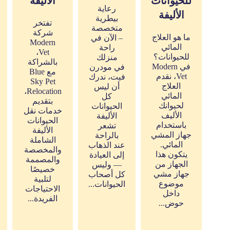
للحيوانات
الأليفة
رعاية
الأليفة
بيطرية
تفتخر
متخصصة
شركة
ما هو العلاج
– الآن في
Modern
المائي
راحة
Vet،
للحيوانات؟
منزلك
بالشراكة
في Modern
في مودرن
مع Blue
Vet، نقدم
فيت، ندرك
Sky Pet
العلاج
أن ليس
Relocation،
المائي
كل
بتقديم
لحيوانك
الحيوانات
خدمات نقل
الأليف
الأليفة
الحيوانات
باستخدام
تشعر
الأليفة
جهاز المشي
بالراحة
الشاملة
المائي.
عند الذهاب
والمخصصة
يتكون هذا
إلى العيادة
والمصممة
الجهاز من
— وليس
خصيصًا
جهاز مشي
كل أصحاب
لتلبية
موضوع
الحيوانات...
الاحتياجات
داخل
الفريدة...
حوض...