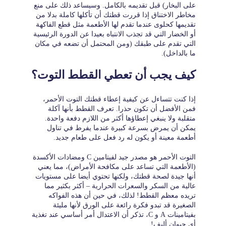
على البخار) قبل تقديمه بالكامل. وسيساعد ذلك على منع
مخاطر الاختناق إذا قررت قطتك أن تأكلها كاملة بدلا من
تقديمها كحلوى عندما تقدم لها الأطعمة مثل قطع الفاكهة
أو الخضار التي قد تجذب الانتباه بعيدا عن الدورة الرئيسية
التي تقدم على طبقك (ومن المحتمل أن تضعه في مكان
ما بالداخل).
كيف يجب أن تعطي القطط التوت؟
إذا كنت تتساءل عن كيفية إعطاء قطتك التوت الأحمر،
فمن الأفضل أن تكون حذرا. تعرف القطط بأنها آكلة
متقلبة ولا ينبغي إعطاؤها أكثر من اللازم دفعة واحدة.
يمكن أن يمرض بسرعة كبيرة عندما يفرط في تناول
أطعمة معينة أو يكون له رد فعل على طعام جديد.
التوت الأحمر هو مصدر جيد لفيتامين C ومضادات الأكسدة
(الأطعمة التي تساعد على مكافحة الأمراض)، مما يعني
أنها جيدة لصحة قطتك، ولكنها تحتوي أيضا على مستويات
عالية من السكر والسعرات الحرارية – أكثر بكثير مما
تريده معظم القطط! لذلك، في حين أن هذه الفواكه
الصغيرة قد تبدو فكرة رائعة على الورق لأنها مليئة
بفيتامينات A و C، تذكر أن الاعتدال أمر أساسي عند تغذية
أي حيوان أليف!