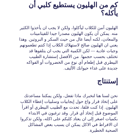
كم من الهليون يستطيع كلبي أن
يأكله؟
الهليون آمن للكلاب ليأكلوا، ولكن لا يجب ان يأخذوا الكثير
منه. يمكن أن يكون الهليون مصدرا جيدا للفيتامينات
والمعادن، لكنه أيضا عال من حيث السكر و البروتين. وهذا
يعني ان الهليون صالح لاستهلاك الكلاب إذا كنتم تطعمونهم
وجبات عادية — لكن الكمية التي يجب ان يتلقوها قد
تختلف بحسب حجمها. من الأفضل إستشارة الطبيب
البيطري قبل إطعام أي نوع من الخضروات أو الفواكه
جديدة على غذاء حيوانك الأليف.
إستنتاج
نحن لسنا هنا لنخبرك ماذا تفعل، ولكن يمكننا مساعدتك
على إتخاذ قرار واع حول إيجابيات وسلبيات إعطاء الكلاب
الهليون. إذا كنت قلقا، تحدث مع الطبيب البيطري أو اقرأ
الموضوع قبل إتخاذ أي قرار. وقد ترغبون في الابتداء
بكميات اصغر إلى ان يعتاد كلبكم على اكله، ولكن تذكروا
ان الافراط في الاكل يمكن ان يسبب بعض المشاكل
الصحية الخطيرة.