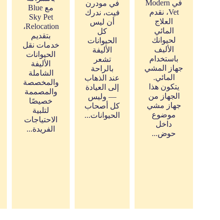
في Modern
في مودرن
مع Blue
Vet، نقدم
فيت، ندرك
Sky Pet
العلاج
أن ليس
Relocation،
المائي
كل
بتقديم
لحيوانك
الحيوانات
خدمات نقل
الأليف
الأليفة
الحيوانات
باستخدام
تشعر
الأليفة
جهاز المشي
بالراحة
الشاملة
المائي.
عند الذهاب
والمخصصة
يتكون هذا
إلى العيادة
والمصممة
الجهاز من
— وليس
خصيصًا
جهاز مشي
كل أصحاب
لتلبية
موضوع
الحيوانات...
الاحتياجات
داخل
الفريدة...
حوض...