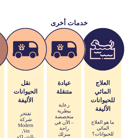
خدمات أخرى
العلاج
عيادة
نقل
المائي
متنقلة
الحيوانات
للحيوانات
الأليفة
رعاية
الأليفة
بيطرية
تفتخر
متخصصة
شركة
ما هو العلاج
– الآن في
Modern
المائي
راحة
Vet،
للحيوانات؟
منزلك
بالشراكة