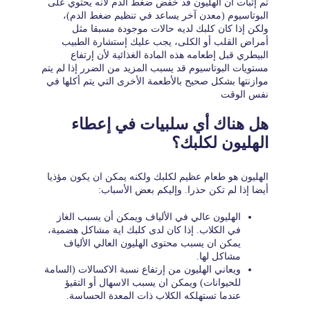
تم إثبات أن الهليون قد خفض ضغط الدم لأنه يحتوي على
البوتاسيوم (معدن آخر يساعد في تنظيم ضغط الدم)،
ولكن إذا كان كلبك لديه حالات موجودة مسبقا مثل
أمراض القلب أو الكلى، يجب عليك إستشارة الطبيب
البيطري قبل إطعامه هذه المادة الغذائية لأن إرتفاع
مستويات البوتاسيوم قد يسبب المزيد من الضرر إذا لم يتم
موازنتها بشكل صحيح بالأطعمة الأخرى التي يتم أكلها في
نفس الوقت
هل هناك أي سلبيات في إعطاء
الهليون لكلبك؟
الهليون هو طعام عظيم لكلبك ولكنه يمكن ان يكون مؤذيا
أيضا إذا لم تكن حذرا. وإليكم بعض الأسباب:
الهليون عالي في الألياف ويمكن أن يسبب الغاز
في الكلاب. إذا كان لدى كلبك اية مشاكل هضمية،
يمكن ان يسبب محتوى الهليون العالي الألياف
مشاكل لها.
ويعاني الهليون من إرتفاع نسبة الاكسالات (السامة
للحيوانات) ويمكن ان يسبب الاسهال أو التقيؤ
عندما تستهلكه الكلاب ذات المعدة الحساسة.