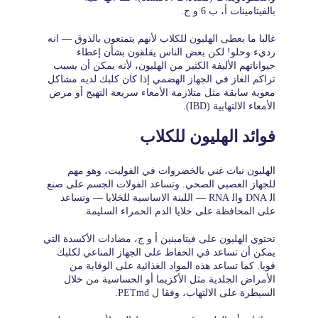
بالفيتامينات أ، ب 6 و ج.
غالبا ما يعطى الهليون للكلاب لأنهم يتمتعون بالذوق — انه
رديء وحلو! لكن بعض الناس يقلقون بشأن إعطاء
حيواناتهم الأليفة الكثير من الهليون، لأنه يمكن أن يسبب
تراكم الغاز في الجهاز الهضمي إذا كان كلبك لديه مشاكل
معوية سابقة مثل متلازمة الأمعاء سريعة التهيج أو مرض
الأمعاء الالتهابية (IBD).
فوائد الهليون للكلاب
الهليون نبات غني بالخضروات في الفوليت، وهو مهم
للجهاز العصبي الصحي. وتساعد الفولات الجسم على صنع
ال‍ DNA وال‍ RNA — اللبنة الاساسية للخلايا — وتساعد
على المحافظة على خلايا الدم الحمراء السليمة.
تحتوي الهليون على فيتامينين أ و ج، مضادات الأكسدة التي
يمكن أن تساعد في الحفاظ على الجهاز المناعي لكلبك
قويا. كما تساعد هذه المواد الغذائية على الوقاية من
الأمراض الجلدية مثل الأكزيما أو الحساسية من خلال
السيطرة على الالتهاب، وفقا ل PETmd.