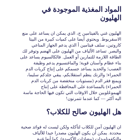
المواد المغذية الموجودة في
الهليون
الهليون غني بالفيتامين ج، الذي يمكن ان يساعد على منع
الاسقربوط. ويحتوي أيضا على كميات كبيرة من البيتا
كاروتين، سلف فيتامين أ الذي يدعم الجهاز المناعي
والبصر. تساعد الألياف من الهليون على الهضم وتوفر لك
الطاقة اللازمة للتمارين أو العمل. فالكالسيوم يساعد على
بناء عظام وأسنان قوية؛ والماغنسيوم يدعم وظيفة
العصب؛ والحديد يساعد جسمكم على إنتاج كريات الدم
الحمراء؛ والزنك ينظم استقلابكم، يبقي جلدكم سليما،
ويمنع فقر الدم (مستويات منخفضة من كريات الدم
الحمراء) بالمساعدة على المحافظة على إنتاج
الهيموڠلوبين خلال الاوقات التي تكون فيها الحاجة ماسة
اليه أكثر — كما عندما تتمرنون!
هل الهليون صالح للكلاب؟
ان الهليون آمن للكلاب لتأكله ولكن ليست له فوائد صحية
محددة. يمكن أن يكون الهليون مصدرا جيدا للألياف
والنكفوناويدات (مضادات الأكسدة). كما أنها غنية