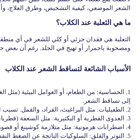
الشعر الموضعي، كيفية التشخيص، وطرق العلاج، وأهم
ما هي الثعلبة عند الكلاب؟
الثعلبة هي فقدان جزئي أو كلي للشعر في أي منطق
ومصحوبة باحمرار أو تهيج في الجلد. رغم أن بعض حال
الأسباب الشائعة لتساقط الشعر عند الكلاب
1. الحساسية: من الطعام، أو العوامل البيئية (مثل ا
إلى تساقط الشعر.
2. الطفيليات: مثل البراغيث، القراد، والقمل. تسبب التهابات جلدية وحكة شديدة وفقدان موضعي للشعر.
3. العدوى الفطرية أو البكتيرية: مثل السعفة (فطريات) والتهابات بصيلات الشعر. قد تظهر على شكل بقع دائرية بدون شعر.
4. اضطرابات هرمونية: مثل متلازمة كوشينغ أو قصور الغدة الدرقية، والتي تؤدي إلى تساقط متماثل في الجسم مع أعراض أخرى مثل الخمول وزيادة الوزن.
5. التوتر والقلق: السلوكيات الناتجة عن الضغط النفسي مثل اللعق المستمر أو العض قد تؤدي إلى تساقط الشعر الموضعي.