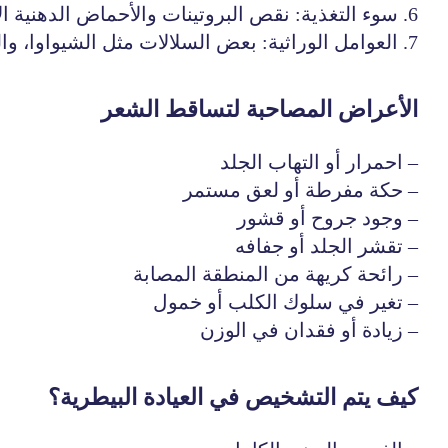
6. سوء التغذية: نقص البروتينات والأحماض الدهنية الأساسية والفيتامينات مثل A و E يؤدي إلى ضعف الشعر وتساقطه.
7. العوامل الوراثية: بعض السلالات مثل الشيواوا، والداشهند، والكلاب السلوقية عرضة للصلع الوراثي.
الأعراض المصاحبة لتساقط الشعر
– احمرار أو التهاب الجلد
– حكة مفرطة أو لعق مستمر
– وجود جروح أو قشور
– تقشر الجلد أو جفافه
– رائحة كريهة من المنطقة المصابة
– تغير في سلوك الكلب أو خمول
– زيادة أو فقدان في الوزن
كيف يتم التشخيص في العيادة البيطرية؟