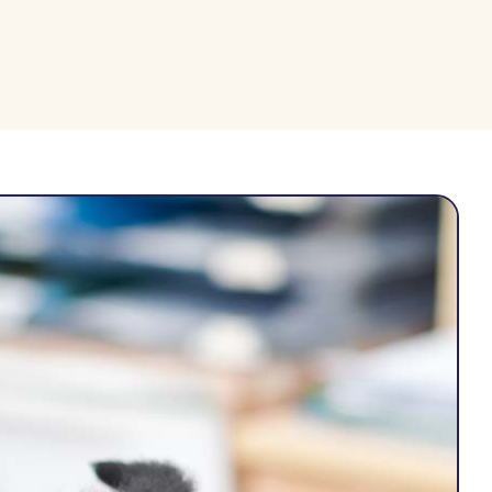
Ski
t
conten