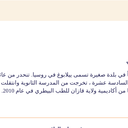
أ في بلدة صغيرة تسمى ييلابوغ في روسيا. تنحدر من عائلة
ادسة عشرة ، تخرجت من المدرسة الثانوية وانتقلت إل
ن أكاديمية ولاية قازان للطب البيطري في عام 2010.