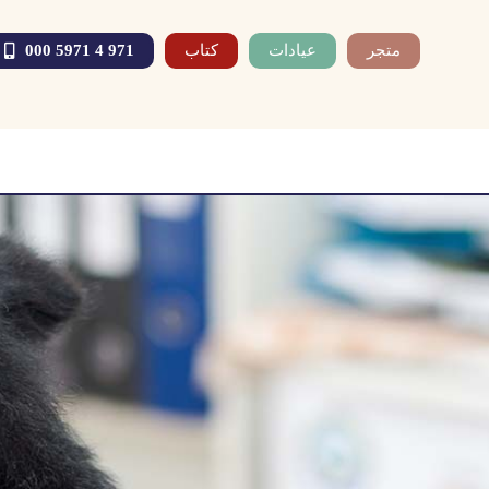
متجر
عيادات
كتاب
971 4 5971 000