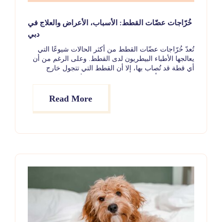
خُرّاجات عضّات القطط: الأسباب، الأعراض والعلاج في
دبي
تُعدّ خُرّاجات عضّات القطط من أكثر الحالات شيوعًا التي
يعالجها الأطباء البيطريون لدى القطط. وعلى الرغم من أن
أي قطة قد تُصاب بها، إلا أن القطط التي تتجول خارج
المنزل تكون أكثر عرضة للخطر. يتكوّن خُرّاج عضّة القطة
عندما تخترق البكتيريا الموجودة في أسنان قطة أخرى طبقة
الجلد عبر جرح ناتج عن عضّة أثناء شجار بين القطط.
Read More
والنتيجة تكون تورّمًا مؤلمًا ممتلئًا بالقيح، يظهر غالبًا في
الوجه أو الرأس أو الرقبة أو الذيل.