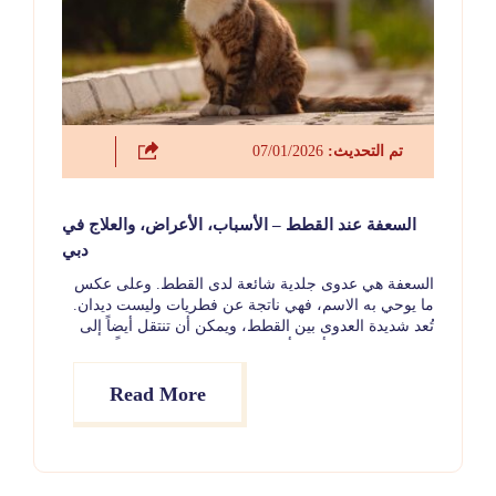
تم التحديث:
07/01/2026
السعفة عند القطط – الأسباب، الأعراض، والعلاج في
دبي
السعفة هي عدوى جلدية شائعة لدى القطط. وعلى عكس
ما يوحي به الاسم، فهي ناتجة عن فطريات وليست ديدان.
تُعد شديدة العدوى بين القطط، ويمكن أن تنتقل أيضاً إلى
الكلاب وحيوانات أليفة أخرى وحتى إلى البشر. غالباً ما
تسبب المرض بقعاً من تساقط الشعر مع جلد متقشر، وقد
تبدو مشابهة جداً لحالات جلدية شائعة أخرى.
Read More