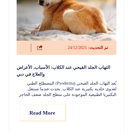
تم التحديث:
24/12/2025
التهاب الجلد القيحي عند الكلاب: الأسباب، الأعراض
والعلاج في دبي
يُعد التهاب الجلد القيحي (Pyoderma) المصطلح الطبي
لعدوى جلدية بكتيرية عند الكلاب. يحدث عندما تستغل
البكتيريا الطبيعية الموجودة على سطح الجلد ضعف الحاجز
الجلدي، مما يؤدي إلى حدوث العدوى. هذه الحالة شائعة
جدًا بين الكلاب من جميع السلالات والأعمار. وعلى الرغم
من أن التهاب الجلد القيحي قد يبدو مزعجًا أو شديدًا، فإن
Read More
معظم الحالات تستجيب بشكل جيد للعلاج المناسب.