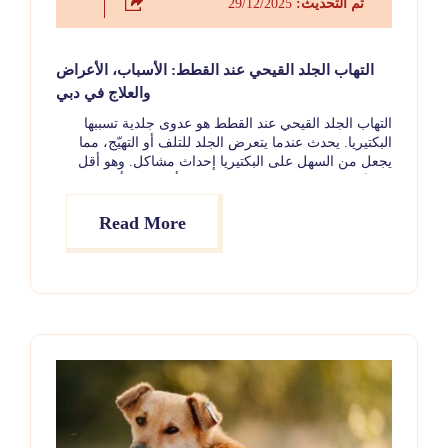
تم التحديث:
29/12/2025
التهاب الجلد القيحي عند القطط: الأسباب، الأعراض
والعلاج في دبي
التهاب الجلد القيحي عند القطط هو عدوى جلدية تسببها
البكتيريا. يحدث عندما يتعرض الجلد للتلف أو التهيّج، مما
يجعل من السهل على البكتيريا إحداث مشاكل. وهو أقل
شيوعًا عند القطط مقارنة بالكلاب، إلا أنه يمكن أن يصيب
القطط من أي عمر أو سلالة أو جنس. ولحسن الحظ، غالبًا
ما يكون من السهل تشخيص هذه الحالة وعلاجها، مما يسمح
Read More
لمعظم القطط بالشفاء التام.