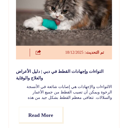
تم التحديث:
18/12/2025
التواءات وإجهادات القطط في دبي | دليل الأعراض
والعلاج والوقاية
الالتواءات والإجهادات هي إصابات شائعة في الأنسجة
الرخوة ويمكن أن تصيب القطط من جميع الأعمار
والسلالات. تتعافى معظم القطط بشكل جيد من هذه
الإصابات عند تقديم الرعاية المناسبة وفي الوقت المناسب.
في دبي، من المهم اتخاذ احتياطات إضافية مثل تأمين
الشرفات، والإشراف على وقت خروج القطط إلى الخارج،
Read More
والانتباه إلى درجات الحرارة المرتفعة.