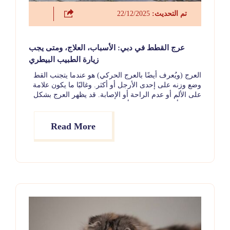
تم التحديث:
22/12/2025
عرج القطط في دبي: الأسباب، العلاج، ومتى يجب
زيارة الطبيب البيطري
العرج (ويُعرف أيضًا بالعرج الحركي) هو عندما يتجنب القط
وضع وزنه على إحدى الأرجل أو أكثر. وغالبًا ما يكون علامة
على الألم أو عدم الراحة أو الإصابة. قد يظهر العرج بشكل
مفاجئ أو تدريجي، وقد يأتي ويختفي. حتى لو بدا قطك
بحالة جيدة بشكل عام، فلا ينبغي أبدًا تجاهل العرج.
Read More