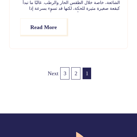
الشائعة، خاصة خلال الطقس الحار والرطب. غالبًا ما تبدأ
كبقعة صغيرة مثيرة للحكة، لكنها قد تسوء بسرعة إذا
استمر الكلب في الحك أو اللعق. ورغم أن مظهرها قد
يكون مقلقًا، إلا أنها عادةً ما تكون سهلة العلاج عند توفير
الرعاية المناسبة. يمكن أن تُصيب أي كلب، لكنها أكثر
Read More
شيوعًا لدى بعض السلالات وخلال الأشهر الدافئة.
3
2
1
Next