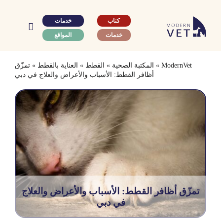
Ski
t
كتاب
خدمات
conten
خدمات
المواقع
ModernVet
»
المكتبة الصحية
»
القطط
»
العناية بالقطط
»
تمزّق
أظافر القطط: الأسباب والأعراض والعلاج في دبي
تمزّق أظافر القطط: الأسباب والأعراض والعلاج
في دبي