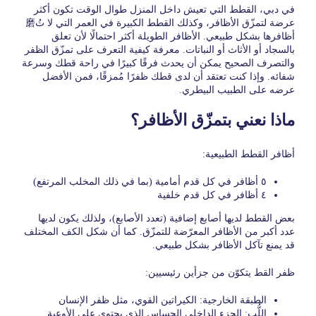
في دبي، القطط التي تعيش داخل المنزل طوال الوقت تكون أكثر
عرضة لتمزّق الأظافر، وكذلك القطط الكبيرة في العمر التي لا تُ磨
أظافرها بشكل طبيعي. الأظافر الطويلة أكثر احتمالًا لأن تعلق
بالسجاد أو الأثاث أو النباتات. معرفة كيفية التعرف على تمزّق الظفر
والتصرف الصحيح يمكن أن يحدث فرقًا كبيرًا في راحة قطك وسرعة
شفائه. وإذا كنت تعتقد أن لدى قطك ظفرًا مُمزقًا، فمن الأفضل
عرضه على الطبيب البيطري.
ماذا نعني بتمزّق الأظافر؟
أظافر القطط الطبيعية:
٥ أظافر في كل قدم أمامية (بما في ذلك المخلب المرتفع)
٤ أظافر في كل قدم خلفية
بعض القطط لديها أصابع إضافية (تعدد الأصابع)، ولذلك يكون لديها
عدد أكبر من الأظافر المعرّضة للتمزّق. كما أن شكل الكف المختلف
قد يمنع تآكل الأظافر بشكل طبيعي.
ظفر القط يتكوّن من جزأين رئيسيين:
الطبقة الخارجية: الكيراتين القوي، مثل ظفر الإنسان
اللُّب: الجزء الداخلي الحساس الذي يحتوي على الأوعية