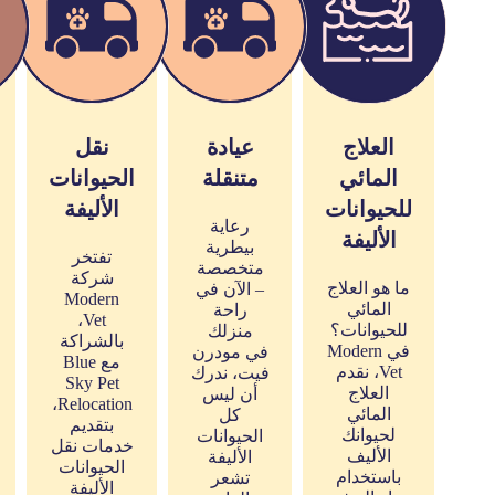
العلاج
عيادة
نقل
المائي
متنقلة
الحيوانات
للحيوانات
الأليفة
رعاية
الأليفة
بيطرية
تفتخر
متخصصة
شركة
ما هو العلاج
– الآن في
Modern
المائي
راحة
Vet،
للحيوانات؟
منزلك
بالشراكة
في Modern
في مودرن
مع Blue
Vet، نقدم
فيت، ندرك
Sky Pet
العلاج
أن ليس
Relocation،
المائي
كل
بتقديم
لحيوانك
الحيوانات
خدمات نقل
الأليف
الأليفة
الحيوانات
باستخدام
تشعر
الأليفة