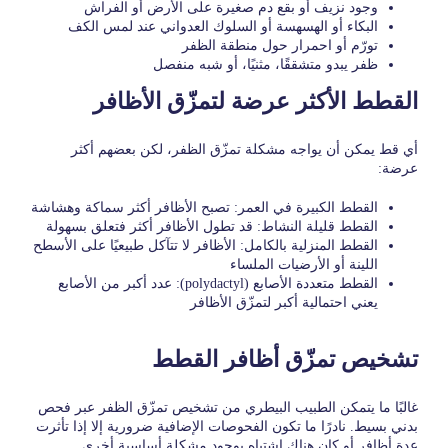
وجود نزيف أو بقع دم صغيرة على الأرض أو الفراش
البكاء أو الهسهسة أو السلوك العدواني عند لمس الكف
تورّم أو احمرار حول منطقة الظفر
ظفر يبدو متشققًا، مثنيًا، أو شبه منفصل
القطط الأكثر عرضة لتمزّق الأظافر
أي قط يمكن أن يواجه مشكلة تمزّق الظفر، لكن بعضهم أكثر
عرضة:
القطط الكبيرة في العمر: تصبح الأظافر أكثر سماكة وهشاشة
القطط قليلة النشاط: قد تطول الأظافر أكثر فتعلق بسهولة
القطط المنزلية بالكامل: الأظافر لا تتآكل طبيعيًا على الأسطح
اللينة أو الأرضيات الملساء
القطط متعددة الأصابع (polydactyl): عدد أكبر من الأصابع
يعني احتمالية أكبر لتمزّق الأظافر
تشخيص تمزّق أظافر القطط
غالبًا ما يتمكن الطبيب البيطري من تشخيص تمزّق الظفر عبر فحص
بدني بسيط. نادرًا ما تكون الفحوصات الإضافية ضرورية إلا إذا تأثرت
عدة أظافر أو كان هناك اشتباه بوجود مشكلة أساسية أخرى.