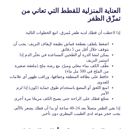
العناية المنزلية للقطط التي تعاني من
تمزّق الظفر
إذا لاحظت أن قطك لديه ظفر مُمزق، اتبع الخطوات التالية:
اضغط بلطف بقطعة قماش نظيفة لإيقاف النزيف: يجب أن
يتوقف خلال أقل من 5 دقائق
يمكن لنشا الذرة أو الطحين المساعدة في تخثّر الدم إذا
استمر النزيف
نظّف الكف بماء مغلي ومبرّد مع رشة ملح (ملعقة صغيرة
من الملح في 500 مل ماء)
حافظ على نظافة المنطقة وجفافها، وراقب ظهور أي علامات
للعدوى
امنع اللعق أو المضغ باستخدام طوق حماية (كون) إذا لزم
الأمر
شجّع قطك على الراحة حتى يصبح الكف مريحًا مرة أخرى
إذا بقي الظفر متصلاً بعد 24–48 ساعة أو بدا أن قطك يشعر بالألم،
يجب حجز موعد لدى الطبيب البيطري دون تأخير.