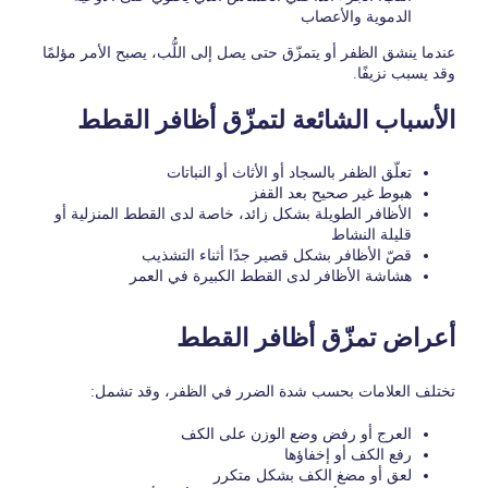
الدموية والأعصاب
عندما ينشق الظفر أو يتمزّق حتى يصل إلى اللُّب، يصبح الأمر مؤلمًا
وقد يسبب نزيفًا.
الأسباب الشائعة لتمزّق أظافر القطط
تعلّق الظفر بالسجاد أو الأثاث أو النباتات
هبوط غير صحيح بعد القفز
الأظافر الطويلة بشكل زائد، خاصة لدى القطط المنزلية أو
قليلة النشاط
قصّ الأظافر بشكل قصير جدًا أثناء التشذيب
هشاشة الأظافر لدى القطط الكبيرة في العمر
أعراض تمزّق أظافر القطط
تختلف العلامات بحسب شدة الضرر في الظفر، وقد تشمل:
العرج أو رفض وضع الوزن على الكف
رفع الكف أو إخفاؤها
لعق أو مضغ الكف بشكل متكرر