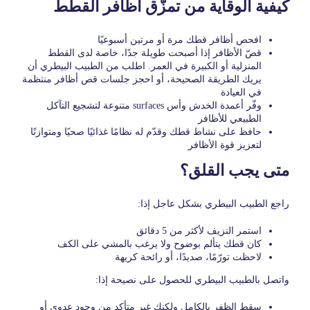
كيفية الوقاية من تمزّق أظافر القطط
افحص أظافر قطك مرة أو مرتين أسبوعيًا
قصّ الأظافر إذا أصبحت طويلة جدًا، خاصة لدى القطط
المنزلية أو الكبيرة في العمر. اطلب من الطبيب البيطري أن
يريك الطريقة الصحيحة، أو احجز جلسات قص أظافر منتظمة
في العيادة
وفّر أعمدة الخدش وأس surfaces متنوعة لتشجيع التآكل
الطبيعي للأظافر
حافظ على نشاط قطك وقدّم له نظامًا غذائيًا صحيًا ومتوازنًا
لتعزيز قوة الأظافر
متى يجب القلق؟
راجع الطبيب البيطري بشكل عاجل إذا:
استمر النزيف لأكثر من 5 دقائق
كان قطك يتألم بوضوح ولا يرغب بالمشي على الكف
لاحظت تورّمًا، صديدًا، أو رائحة كريهة
واتصل بالطبيب البيطري للحصول على نصيحة إذا:
سقط الظفر بالكامل ولكنك غير متأكد من وجود عدوى أو