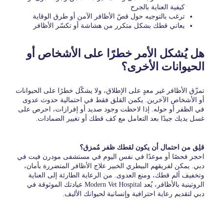
كيفية العناية بالجرح
ترغب بالتوجيه حول قصّ الأظافر الآمن أو طرق الوقاية
يعاني قطك بشكل متكرر من هشاشة أو تكسّر الأظافر
هل يُشكل الأمر خطرًا على الأشخاص أو
الحيوانات الأخرى؟
تمزّق الأظافر غير معدٍ على الإطلاق، ولا يشكّل خطرًا على الحيوانات
أو الأشخاص الآخرين. يكمن القلق فقط في احتمالية حدوث عدوى
في الظفر أو حوله. إذا لاحظت وجود صديد أو إفرازات، احرص على
غسل يديك جيدًا بعد التعامل مع كف قطك أو تغيير الضمادات.
قلِق من احتمال أن يكون لقطك ظفر مُمزق؟
احجز فحصًا أو موعدًا في نفس اليوم في مستشفى مودرن فيت في
دبي. يمكن لفريقهم البيطري الخبير علاج الأظافر المتضررة بأمان،
وتخفيف ألم قطك، ومنع العدوى. من الرعاية الطارئة إلى العناية
الروتينية بالأظافر، يُعد Modern Vet Hospital عيادتك الموثوقة في
دبي لتقديم رعاية احترافية وإنسانية لحيوانك الأليف.