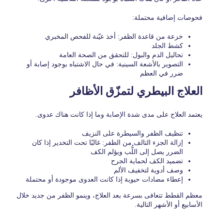
فحوصات إضافية محتملة:
خزعة من قاعدة الظفر: أخذ عيّنة للفحص المخبري
كشط الجلد
تحاليل الدم والبول: للتحقق من الصحة العامة
التصوير بالأشعة السينية: في حال الاشتباه بوجود إصابة أو
ضرر في العظم
العلاج البيطري لتمزّق الأظافر
يعتمد العلاج على مدى شدة الإصابة وما إذا كانت هناك عدوى.
تنظيف الظفر والسيطرة على النزيف
إزالة الجزء التالف من الظفر: غالبًا تحت التخدير إذا كان
الضرر يصل إلى اللُّب ويؤلم الكف
تضميد الكف لحماية الجرح
وصف أدوية لتخفيف الألم
إعطاء مضادات حيوية إذا كانت العدوى موجودة أو محتملة
معظم القطط تتعافى بسرعة بعد العلاج، وينمو الظفر من جديد خلال
الأسابيع أو الأشهر التالية.