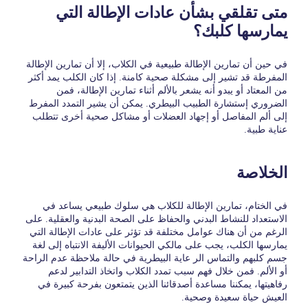
متى تقلقي بشأن عادات الإطالة التي
يمارسها كلبك؟
في حين أن تمارين الإطالة طبيعية في الكلاب، إلا أن تمارين الإطالة
المفرطة قد تشير إلى مشكلة صحية كامنة. إذا كان الكلب يمد أكثر
من المعتاد أو يبدو أنه يشعر بالألم أثناء تمارين الإطالة، فمن
الضروري إستشارة الطبيب البيطري. يمكن أن يشير التمدد المفرط
إلى ألم المفاصل أو إجهاد العضلات أو مشاكل صحية أخرى تتطلب
عناية طبية.
الخلاصة
في الختام، تمارين الإطالة للكلاب هي سلوك طبيعي يساعد في
الاستعداد للنشاط البدني والحفاظ على الصحة البدنية والعقلية. على
الرغم من أن هناك عوامل مختلفة قد تؤثر على عادات الإطالة التي
يمارسها الكلب، يجب على مالكي الحيوانات الأليفة الانتباه إلى لغة
جسم كلبهم والتماس الر
عاية البيطرية
في حالة ملاحظة عدم الراحة
أو الألم. فمن خلال فهم سبب تمدد الكلاب واتخاذ التدابير لدعم
رفاهيتها، يمكننا مساعدة أصدقائنا الذين يتمتعون بفرحة كبيرة في
العيش حياة سعيدة وصحية.