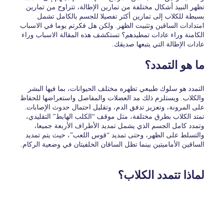
تظهر النبيذ أشكال مختلفة من تمارين الإطالة، تتراوح من تمارين
بسيطة للكلاب إلى تمارين أكثر تفصيلا للجسم بالكامل تشمل
امتدادات الساقين وتثبيت الظهر. ولكن هل فكرتم يوما في الاسباب
الكامنة وراء عادات تمطيدهم؟ تستكشف هذه المقالة الاسباب وراء
عادات الإطالة التي يتبعها صديقك.
ما هو التمدد؟
التمدد هو سلوك طبيعي تظهره مختلف الحيوانات، بما فيها البشر
والكلاب. ويستلزم ذلك مد العضلات والمفاصل واستعراضها للحفاظ
على المرونة، وتعزيز تدفق الدم، وتقليل احتمال حدوث الإصابات.
تمتد الكلاب بطرق مختلفة، مثل موقف “الكلب الهابط” التقليدي،
وتمدد كامل الجسم الذي يشمل تمديد الأطراف الأربعة جميعا،
والتسلط على الظهر، وحتى تمديد “قوس اللعب”، حيث يتم تمديد
الساقين الأماميتين بينما تظل الساقان الخلفيتان في وضعية الركام.
لماذا تتمدد الكلاب؟