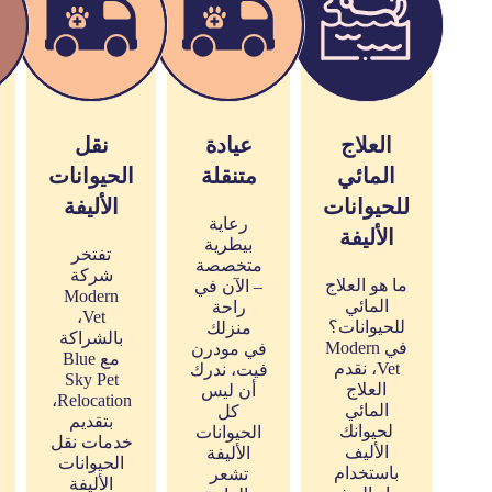
العلاج
عيادة
نقل
المائي
متنقلة
الحيوانات
للحيوانات
الأليفة
رعاية
الأليفة
بيطرية
تفتخر
متخصصة
شركة
ما هو العلاج
– الآن في
Modern
المائي
راحة
Vet،
للحيوانات؟
منزلك
بالشراكة
في Modern
في مودرن
مع Blue
Vet، نقدم
فيت، ندرك
Sky Pet
العلاج
أن ليس
Relocation،
المائي
كل
بتقديم
لحيوانك
الحيوانات
خدمات نقل
الأليف
الأليفة
الحيوانات
باستخدام
تشعر
الأليفة