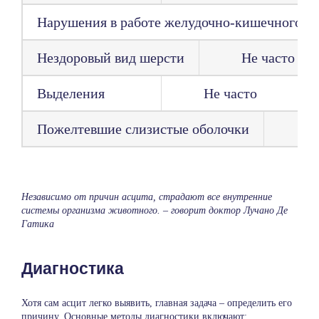
Нарушения в работе желудочно-кишечного тр
Нездоровый вид шерсти
Не часто
Выделения
Не часто
Пожелтевшие слизистые оболочки
Н
Независимо от причин асцита, страдают все внутренние
системы организма животного. – говорит доктор Лучано Де
Гатика
Диагностика
Хотя сам асцит легко выявить, главная задача – определить его
причину. Основные методы диагностики включают: