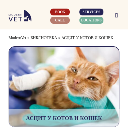
Skip
to
BOOK
SERVICES
content
CALL
LOCATIONS
ModernVet
»
БИБЛИОТЕКА
»
АСЦИТ У КОТОВ И КОШЕК
АСЦИТ У КОТОВ И КОШЕК