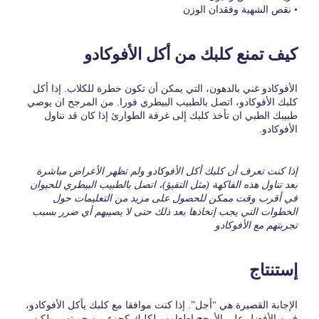
• نقص الشهية وفقدان الوزن
كيف تمنع كلبك من أكل الأفوكادو
الأفوكادو غني بالدهون، التي يمكن أن تكون خطرة للكلاب. إذا أكل
كلبك الأفوكادو، اتصل بالطبيب البيطري فورا. من المرجح ان يوصي
طبيبك الطبي ان تأخذ كلبك إلى غرفة الطوارئ إذا كان قد تناول
الأفوكادو.
إذا كنت تعرف أن كلبك أكل الأفوكادو ولم تظهر الأعراض مباشرة
بعد تناول هذه الفاكهة (مثل التقيؤ)، اتصل بالطبيب البيطري للحيوان
في أقرب وقت ممكن للحصول على مزيد من التعليمات حول
الخطوات التي يجب إتخاذها بعد ذلك حتى لا يصيبهم أي ضرر بسبب
تجربتهم مع الأفوكادو
إستنتاج
الإجابة القصيرة هي “أجل”. إذا كنت موافقا مع كلبك يأكل الأفوكادو،
فمن الأفضل على الأرجح إطعامهم لكلبك كجزء من حميتهم. ولكن