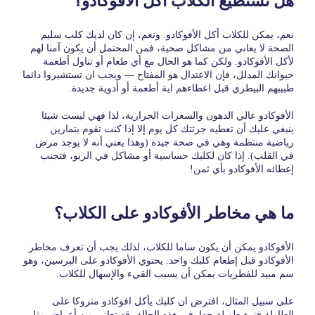
هل تستطيع الكلاب أكل الأفوكادو؟
نعم، يمكن للكلاب أكل الأفوكادو. ونعم، إن كان لديك كلب سليم
الصحة لا يعاني من مشاكل صحية، فمن المحتمل أن يكون آمنا لهم
لأكل الأفوكادو. ولكن كما هو الحال مع أي طعام أو تناول أطعمة
حيوانك المدلل، فإن الاعتدال هو المفتاح — ويجب ان تستشيروا دائما
طبيبهم البيطري قبل اعطاءهم اية أطعمة أو أدوية جديدة.
الأفوكادو عالي الدهون والسعرات الحرارية، لذا فهي ليست شيئا
ينبغي عليك أن تعطيه جرثتك كل يوم إلا إذا كنت تقوم بتمارين
رياضية منتظمة وهي في صحة جيدة (وهذا يعني أنه لا يوجد مرض
في القلب). إذا كان لكلبك حساسية أو مشاكل في الربو، فتجنب
إعطائه الأفوكادو بأي ثمن!
ما هي مخاطر الأفوكادو على الكلاب؟
الأفوكادو يمكن أن يكون ساما للكلاب، لذلك يجب أن تعرف مخاطر
الأفوكادو قبل إطعام كلبك واحد. يحتوي الأفوكادو على البرسين، وهو
سم مبيد للفطريات يمكن أن يسبب القيء والإسهال للكلاب.
على سبيل المثال، افترض ان كلبك يأكل افوكادو متروكا على
الطاولة فترة طويلة جدا. في هذه الحالة، قد تعاني من أعراض مثل