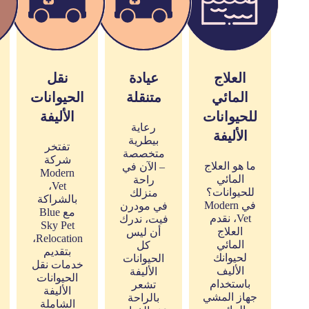
العلاج
عيادة
نقل
المائي
متنقلة
الحيوانات
للحيوانات
الأليفة
رعاية
الأليفة
بيطرية
تفتخر
متخصصة
شركة
ما هو العلاج
– الآن في
Modern
المائي
راحة
Vet،
للحيوانات؟
منزلك
بالشراكة
في Modern
في مودرن
مع Blue
Vet، نقدم
فيت، ندرك
Sky Pet
العلاج
أن ليس
Relocation،
المائي
كل
بتقديم
لحيوانك
الحيوانات
خدمات نقل
الأليف
الأليفة
الحيوانات
باستخدام
تشعر
الأليفة
جهاز المشي
بالراحة
الشاملة