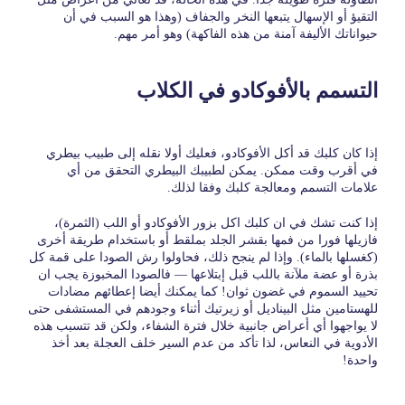
التقيؤ أو الإسهال يتبعها النخر والجفاف (وهذا هو السبب في أن
حيواناتك الأليفة آمنة من هذه الفاكهة) وهو أمر مهم.
التسمم بالأفوكادو في الكلاب
إذا كان كلبك قد أكل الأفوكادو، فعليك أولا نقله إلى طبيب بيطري
في أقرب وقت ممكن. يمكن لطبيبك البيطري التحقق من أي
علامات التسمم ومعالجة كلبك وفقا لذلك.
إذا كنت تشك في ان كلبك اكل بزور الأفوكادو أو اللب (الثمرة)،
فازيلها فورا من فمها بقشر الجلد بملقط أو باستخدام طريقة أخرى
(كغسلها بالماء). وإذا لم ينجح ذلك، فحاولوا رش الصودا على قمة كل
بذرة أو عضة ملآنة باللب قبل إبتلاعها — فالصودا المخبوزة يجب ان
تحييد السموم في غضون ثوان! كما يمكنك أيضا إعطائهم مضادات
للهستامين مثل البيناديل أو زيرتيك أثناء وجودهم في المستشفى حتى
لا يواجهوا أي أعراض جانبية خلال فترة الشفاء، ولكن قد تتسبب هذه
الأدوية في النعاس، لذا تأكد من عدم السير خلف العجلة بعد أخذ
واحدة!