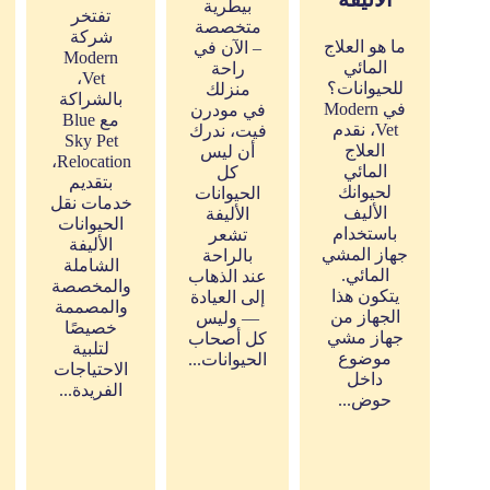
بيطرية
تفتخر
متخصصة
شركة
ما هو العلاج
– الآن في
Modern
المائي
راحة
Vet،
للحيوانات؟
منزلك
بالشراكة
في Modern
في مودرن
مع Blue
Vet، نقدم
فيت، ندرك
Sky Pet
العلاج
أن ليس
Relocation،
المائي
كل
بتقديم
لحيوانك
الحيوانات
خدمات نقل
الأليف
الأليفة
الحيوانات
باستخدام
تشعر
الأليفة
جهاز المشي
بالراحة
الشاملة
المائي.
عند الذهاب
والمخصصة
يتكون هذا
إلى العيادة
والمصممة
الجهاز من
— وليس
خصيصًا
جهاز مشي
كل أصحاب
لتلبية
موضوع
الحيوانات...
الاحتياجات
داخل
الفريدة...
حوض...