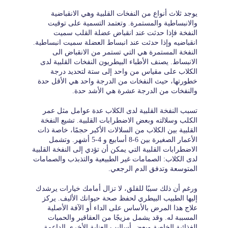
يوجد ثلاث أنواع من النفخات القلبية وهي الانقباضية
والانبساطية والمستمرة. وتعتمد التسمية على توقيت
النفخة فإذا حدثت عند انقباض عضلة القلب سميت
انقباضيه وإذا حدثت عند انبساط العضلة سميت انبساطية.
النفخة المستمرة هي التي تستمر من الانقباض الى
الانبساط. يصنف الأطباء البيطريون النفخات القلبية لدى
الكلاب على مقياس من واحد إلى ستة لتحديد درجة
خطورتها، حيث النفخات من الدرجة واحد هي الأقل حدة
والنفخات من الدرجة عشرة هي الأشد حدة.
تسبب النفخة القلبية لدى الكلاب عدة عوامل مثل عمر
الكلب وسلالته وبعض الاضطرابات القلبية. تشيع النفخة
القلبية بين الكلاب من السلالات الأكبر حجمًا، خاصة ذات
الأعمار الصغيرة بين 6-8 أسابيع و 4-5 أشهر. وتشمل
الاضطرابات القلبية التي يمكن أن تؤدي إلى النفخة القلبية
لدى الكلاب: الصمامات غير الطبيعية والتذبذب والصمامات
المتوسعة وتدفق الدم الرجعي.
ورغم أن ذلك سببًا للقلق، لا تزال أمامك خيارات يرشدك
إليها الطبيب البيطري لحفظ صحة حيوانك الأليف. يركز
علاج هذا المرض بالأساس على الداء أو الآفة الأصلية
المسببة له. وقد يشمل مزيجًا من العقاقير والحميات
الغذائية الخاصة وبعض أساليب العناية الأخرى الداعمة.