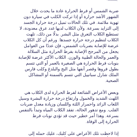
ضربة الشمس أو فرط الحرارة عادة ما يحدث خلال
الشهور الأشد حرارة أو إذا تركت الكلب في سيارة دون
تهوية ملائمة. في تلك الحالات تميل درجة حرارة الجسد
إلى التزايد بسرعة. ولأن الكلاب لديها غدد عرق معدودة، لا
تستطيع الكلاب التعرق مثل البشر. بدلًا من ذلك، تلهث
الكلاب لتنظيم درجة حرارة جسدها. ورغم أن كل الكلاب
عرضة للإصابة بضربات الشمس، فإن عددًا من العوامل
يجعل من المرجح الإصابة بفرط الحرارة مثل السلالة
والعمر والحالة الطبية والوزن. الكلاب الأكثر عرضة للإصابة
بنوبات فرط الحرارة هي الصغيرة بالعمر أو التي تتسم
بطول فروها وقصر أنفها مثل البج والبلدغ وكلب فارس
الملك شارل سبانييل التي تتسم بالسمنة أو المشاكل
الصحية.
وبعض الأعراض الشائعة لفرط الحرارة لدى الكلاب هي
اللهث الشديد والخمول وارتفاع درجة حرارة البشرة وسيل
اللعاب الزائد واحمرار اللثة واللسان وزيادة معدل ضربات
القلب. ومع تدهور الحالة، تفقد الكلاب المياه وتبدأ بالتنفس
بسرعة. وهذا أمر خطير حيث قد تؤدي نوبات فرط
الحرارة إلى الوفاة.
إذا لاحظت تلك الأعراض على كلبك، عليك حمله إلى