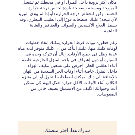
مكان أكثر برودة داخل المنزل أو في محيطك ثم تشغيل
المروحة ومسحه بإسفنجة باردة لخفض درجة حرارة
الجسد. وفور انخفاض درجة الحرارة (أو إذا لم يؤدي التبريد
لأي نتيجة) عليك اصطحابه فورًا إلى الطبيب البيطري. وقد
يشمل العلاج الأكسجين والسوائل والعقاقير والعناية
الداعمة.
رغم خطورة نوبات فرط الحرارة يمكنك اتخاذ خطوات
لوقاية كلبك منها. عليك التأكد من أن كلبك متوفر لديه مياه
عذبة وظل في جميع الأوقات. إياك أن تتركه وحده في
السيارة أو دون إشراف في باحة المنزل الخارجية خاصة
أثناء الطقس الحار. احرص على تشغيل مكيف الهواء
داخل المنزل خاصة أثناء أوقات الحر الشديدة من النهار.
بالإضافة إلى ذلك، يمكنك اصطحابه للتجول أو إلى متنزه
الكلاب أثناء الأوقات الأقل حرارة خلال اليوم كي تتمكن
أنت وحيوانك الأليف من الاستمتاع بصيف خالي من
الضغوطات.
شارك هذا، اختر منصتك!