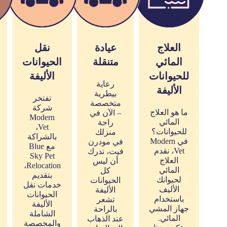
العلاج
عيادة
نقل
المائي
متنقلة
الحيوانات
للحيوانات
الأليفة
رعاية
الأليفة
بيطرية
تفتخر
متخصصة
شركة
ما هو العلاج
– الآن في
Modern
المائي
راحة
Vet،
للحيوانات؟
منزلك
بالشراكة
في Modern
في مودرن
مع Blue
Vet، نقدم
فيت، ندرك
Sky Pet
العلاج
أن ليس
Relocation،
المائي
كل
بتقديم
لحيوانك
الحيوانات
خدمات نقل
الأليف
الأليفة
الحيوانات
باستخدام
تشعر
الأليفة
جهاز المشي
بالراحة
الشاملة
المائي.
عند الذهاب
والمخصصة