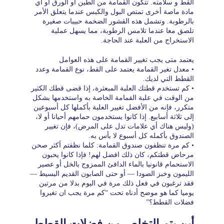
القط و سلامته. تتكون القمامة من الطين أو الورق أو أي
مادة ماصة أخرى تمتص البول والكبس عندما يتعلق الأمر
بالرطوبة. وتشمل هذه القشور الضخمة حبيبات صغيرة
تلصق معا عندما تلامس الرطوبة، مما يسهل عملية
الاستخراج من العلبة عند الحاجة.
يعتمد متى يجب تغيير القمامة على هذه العوامل
• معدل تغير القمامة يعتمد على القط، نوع القمامة وعدد
القطط التي لديك.
• كم تستخدم قطتك العلبة المبعثرة، إذا قضى قطك الكثير
من الوقت في علبة القمامة الخاصة به واستخدمها بشكل
متكرر، فإنه من الأفضل تغيير العلبة بأكملها كل أسبوعين
إلى ثلاثة أسابيع. إذا كانوا يستخدمون حمامهم أحيانا أو لا،
(وليس هناك أي علامات تدل على المرض)، فإن تغيير
الصندوق بأكمله كل أسبوع لا بأس به.
• كم مرة تنظفون صندوق القمامة: كلما نظفتم أكثر صحن
مرحاض قطتكم، كان ذلك افضل لهم! فإذا كانوا يحبون
الاستحمام قانونيا بالماء الدافئ الممزوج بالخل أو عصير
الليمون وخبز الصودا — أو حتى الصابون القديم البسيط —
فقد ترغبون في فعل ذلك مرة في اليوم بدلا من مرتين
يوميا كما هو موضح أدناه تحت “كم مرة يجب ان تغيروا
فضلات القطط؟”
أين يتم التخلص من فضلات القطط