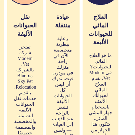
العلاج
عيادة
نقل
المائي
متنقلة
الحيوانات
للحيوانات
الأليفة
رعاية
الأليفة
بيطرية
تفتخر
متخصصة
شركة
ما هو العلاج
– الآن في
Modern
المائي
راحة
Vet،
للحيوانات؟
منزلك
بالشراكة
في Modern
في مودرن
مع Blue
Vet، نقدم
فيت، ندرك
Sky Pet
العلاج
أن ليس
Relocation،
المائي
كل
بتقديم
لحيوانك
الحيوانات
خدمات نقل
الأليف
الأليفة
الحيوانات
باستخدام
تشعر
الأليفة
جهاز المشي
بالراحة
الشاملة
المائي.
عند الذهاب
والمخصصة
يتكون هذا
إلى العيادة
والمصممة
الجهاز من
— وليس
خصيصًا