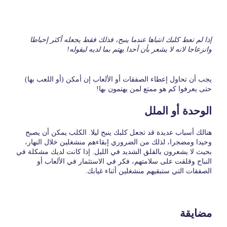
إذا لم تعط كلبك انتباها عندما ينبح، فذلك فقط يجعله أكثر إحباطا
وانزعاجا لانه لا يشعر بأن أحدا يهتم بما لديه ليقوله!
يجب أن تحاول إعطاء الصفقات أو الألعاب إن أمكن (أو اللعب بها)
حتى يعرفوا كم هو ممتع لمن يهتمون بها!
الوحدة أو الملل
هنالك أسباب عديدة قد تجعل كلبك ينبح ليلا. الكلب يمكن أن يصبح
وحيدا ومضجرا، لذلك من الضروري إبقاءهم منشغلين خلال النهار،
بحيث لا يشعرون بالقلق الشديد في الليل. إذا كانت لديك مشكلة في
النباح وقلقت على سلامتهم، فكر في الاستثمار في الألعاب أو
الصفقات التي ستبقيهم منشغلين أثناء غيابك.
مضايقة