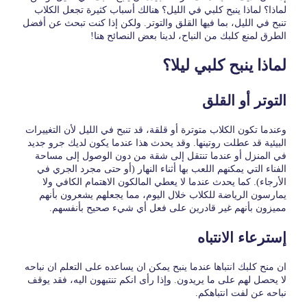
لماذا؟ لماذا ينبح كلبي في الليل؟ هنالك أسباب كثيرة تجعل الكلاب
تنبح في الليل، بما فيها القلق والتوتر. ولكن إذا كنت تبحث عن أفضل
الطرق لمنع كلبك من النباح، لدينا بعض النصائح هنا!
لماذا ينبح كلبي ليلا؟
التوتر أو القلق
وعندما تكون الكلاب متوترة أو قلقة، قد تنبح في الليل لأن التغييرات
البيئية قد عطلت روتينها. وقد يحدث هذا عندما يكون لديك جرو جديد
في المنزل أو عندما تنتقل إلى شقة من دون الوصول إلى مساحة
الفناء التي يمكنهم اللعب بها أثناء النهار (أو حتى مجرد الجري في
الأرجاء). كما يحدث عندما لا يعطي المالكون الاهتمام الكافي ولا
يمارسون الرياضة للكلاب خلال اليوم، مما يجعلهم يشعرون بأنهم
مميزون بأنهم غير قادرين على فعل أي شيء صحيح بأنفسهم.
إسترعاء الانتباه
ان منح كلبك انتباها عندما ينبح يمكن ان يساعده على التعلم ان نباحه
لا يحصل لهم على ما يريدون. وإذا رأى انكم تنتبهون اليه، فقد يوقف
نباحه عن لفت انتباهكم.