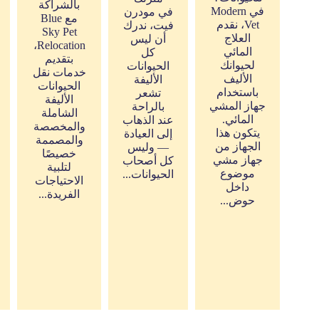
بالشراكة
في Modern
في مودرن
مع Blue
Vet، نقدم
فيت، ندرك
Sky Pet
العلاج
أن ليس
Relocation،
المائي
كل
بتقديم
لحيوانك
الحيوانات
خدمات نقل
الأليف
الأليفة
الحيوانات
باستخدام
تشعر
الأليفة
جهاز المشي
بالراحة
الشاملة
المائي.
عند الذهاب
والمخصصة
يتكون هذا
إلى العيادة
والمصممة
الجهاز من
— وليس
خصيصًا
جهاز مشي
كل أصحاب
لتلبية
موضوع
الحيوانات...
الاحتياجات
داخل
الفريدة...
حوض...