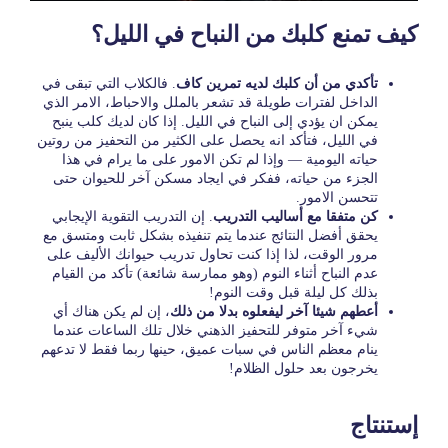
كيف تمنع كلبك من النباح في الليل؟
تأكدي من أن كلبك لديه تمرين كاف
. فالكلاب التي تبقى في
الداخل لفترات طويلة قد تشعر بالملل والاحباط، الامر الذي
يمكن ان يؤدي إلى النباح في الليل. إذا كان لديك كلب ينبح
في الليل، فتأكد انه يحصل على الكثير من التحفيز من روتين
حياته اليومية — وإذا لم تكن الامور على ما يرام في هذا
الجزء من حياته، ففكر في ايجاد مسكن آخر للحيوان حتى
تتحسن الامور.
كن متفقا مع أساليب التدريب
. إن التدريب التقوية الإيجابي
يحقق أفضل النتائج عندما يتم تنفيذه بشكل ثابت ومتسق مع
مرور الوقت، لذا إذا كنت تحاول تدريب حيوانك الأليف على
عدم النباح أثناء النوم (وهو ممارسة شائعة) تأكد من القيام
بذلك كل ليلة قبل وقت النوم!
أعطهم شيئا آخر ليفعلوه بدلا من ذلك
، إن لم يكن هناك أي
شيء آخر متوفر للتحفيز الذهني خلال تلك الساعات عندما
ينام معظم الناس في سبات عميق، حينها ربما فقط لا تدعهم
يخرجون بعد حلول الظلام!
إستنتاج