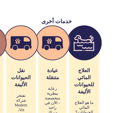
خدمات أخرى
العلاج
عيادة
نقل
المائي
متنقلة
الحيوانات
للحيوانات
الأليفة
رعاية
الأليفة
بيطرية
تفتخر
متخصصة
شركة
ما هو العلاج
– الآن في
Modern
المائي
راحة
Vet،
للحيوانات؟
منزلك